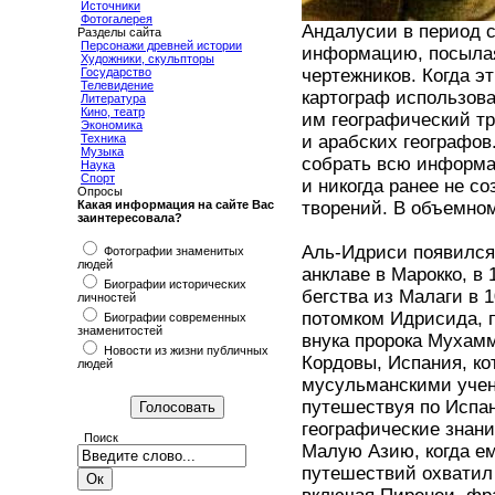
Источники
Фотогалерея
Андалусии в период с
Разделы сайта
Персонажи древней истории
информацию, посылая
Художники, скульпторы
Государство
чертежников. Когда 
Телевидение
картограф использов
Литература
Кино, театр
им географический т
Экономика
Техника
и арабских географов
Музыка
собрать всю информац
Наука
Спорт
и никогда ранее не с
Опросы
Какая информация на сайте Вас
творений. В объемном
заинтересовала?
Аль-Идриси появился 
Фотографии знаменитых
людей
анклаве в Марокко, в 
Биографии исторических
бегства из Малаги в 
личностей
потомком Идрисида, 
Биографии современных
знаменитостей
внука пророка Мухамм
Новости из жизни публичных
Кордовы, Испания, к
людей
мусульманскими учен
путешествуя по Испа
географические знан
Поиск
Малую Азию, когда ем
путешествий охватил