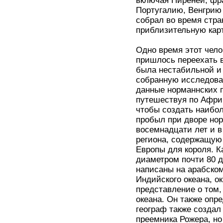
включая Пиренеи, фра
Португалию, Венгрию
собрал во время стра
приблизительную карт
Одно время этот чело
пришлось переехать 
была нестабильной и
собранную исследова
данные норманнских 
путешествуя по Африк
чтобы создать наибол
пробыл при дворе нор
восемнадцати лет и в
региона, содержащую
Европы для короля. К
диаметром почти 80 д
написаны на арабско
Индийского океана, о
представление о том,
океана. Он также опре
географ также создал
преемника Рожера, но