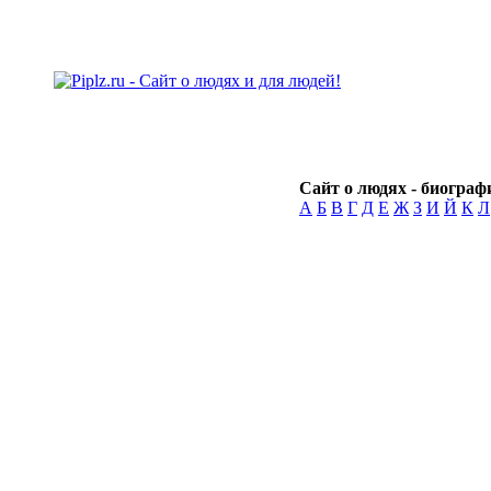
Сайт о людях - биографи
А
Б
В
Г
Д
Е
Ж
З
И
Й
К
Л