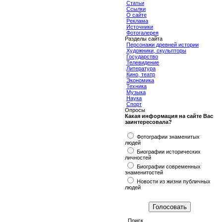
Статьи
Ссылки
О сайте
Реклама
Источники
Фотогалерея
Разделы сайта
Персонажи древней истории
Художники, скульпторы
Государство
Телевидение
Литература
Кино, театр
Экономика
Техника
Музыка
Наука
Спорт
Опросы
Какая информация на сайте Вас
заинтересовала?
Фотографии знаменитых
людей
Биографии исторических
личностей
Биографии современных
знаменитостей
Новости из жизни публичных
людей
Поиск