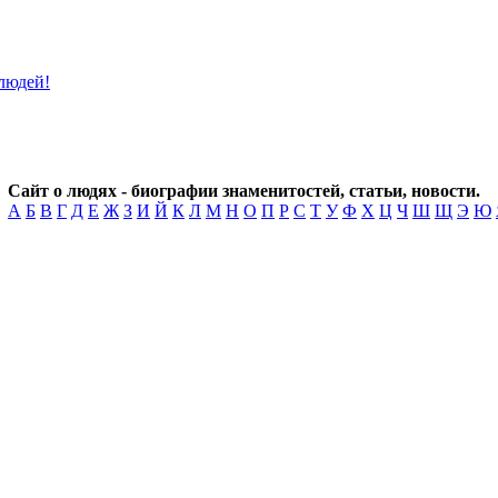
Сайт о людях - биографии знаменитостей, статьи, новости.
А
Б
В
Г
Д
Е
Ж
З
И
Й
К
Л
М
Н
О
П
Р
С
Т
У
Ф
Х
Ц
Ч
Ш
Щ
Э
Ю