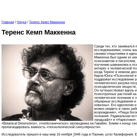
Главная
/
Наука
/
Теренс Кемп Маккенна
Теренс Кемп Маккенна
Среди тех, кто занимался
исследованиями, очень ма
своими открытиями и идео
Маккенна был одним из ни
психонавтом и писателем,
изучению шаманизма и пси
интерес к человеческой пс
когда Теренс в нежном дес
Карла Юнга «Психология и
поддержал исследование р
человеческого разума пос
психоделических веществ, 
Он путешествовал вдоль и
психотропных растений на
человеческое познание и 
обширные исследования и 
новизны». Его идеологию 
можно увидеть в таких раб
возрождение», «Пища бого
познания. Радикальная ис
ландшафт» и «Наркотики».
«Botanical Dimensions», этноботанического заповедника на Гавайях. Ближе к концу св
пропагандировать важность «технологической сингулярности».
Исследователь пришел в наш мир 16 ноября 1946 года в Паонии, штат Калифорния. 