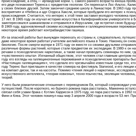
происхождение, а отец — ирландские корни. С самого раннего возраста юноша прояв
его дядя познакомил Теренса с предметом геологии. Он переехал в Лос-Альтос, Кали
у своих близких друзей. Затем закончил среднюю школу в Ланкастере. В 1963 году пр
восприятия» и «Небеса и ад» Олдоса Хаксли, которые пробудили его интерес к пси
происхождения. Считается, что интерес к этой теме заставил молодого человека при
17 лет. В 1965 году он изучал историю искусства в Калифорнийском университете в Б
заинтересовался шаманизмом и отправился в Иерусалим, где встретил свою будущу
В 1969 году, вдохновленный своими исследованиями и галлюциногенными переживани
некоторое время работает контрабандистом гашиша.
Из-за опасной работы был вынужден переехать из страны и, следовательно, путешес
даже некоторое время работал учителем английского языка в Токио. Наконец он снова
биологию. После смерти матери в 1971 году он вместе со своими друзьями отправилс
различные формы растений, которые стали предметом их экспедиции. В 1980-х он н
речами о психоделических наркотиках, а также начал проводить семинары по ним, г
«чувственного опыта». Изгнанный обществом, этот человек стал главным центром по
году его взгляды на галлюциногенные переживания и психоделические препараты бы
«Настоящих галлюцинациях», что сделало его чрезвычайно известным среди тех, кто 
году Теренс был приглашен в качестве спикера на фестиваль Starwood, и его лекции
на компакт-диски, так и на кассеты. Помимо чтения лекций о наркотиках, исследоват
искусственного интеллекта, «теории новизны», техно-язычества, эволюции человека,
теорий.
У него были романтические отношения с переводчиком Ев, который сопровождал уче
путешествий. После короткого, но бурного романа пара рассталась, Маккенна осталс
связал себя узами брака с Кэтлин Харрисон в 1975 году, но пара рассталась в 1992 го
Финн и Клеа. Этот человек покинул наш мир 3 апреля 2000 года в возрасте 53 лет. Пр