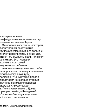
 психоделическими
ло фигур, которые оставили след
логиями, но именно Теренс
х. Он являлся известным лектором,
 посвятившим десятилетия
хических изменений. Его талант и
ихологии проявились с юных лет,
ятилетнем возрасте прочитал книгу
 алхимия». Этот человек
азличных состояний
редством потребления
таких как психоделические грибы.
 поперек планеты и изучал влияние
 человеческую культуру,
эволюцию. Ученый также провел
представил концепцию «теории
и научное понимание природы
отах, как «Архаическое
в: Поиск изначального Древа
тория растений», «Невидимый
 Он также был соучредителем
оей жизни стал активно
Его мать имела валлийское