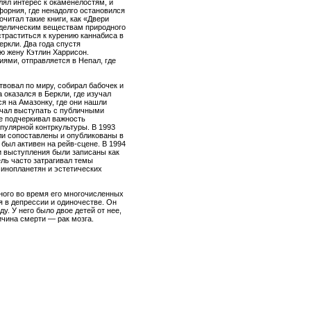
лял интерес к окаменелостям, и
форния, где ненадолго остановился
очитал такие книги, как «Двери
ходелическим веществам природного
страститься к курению каннабиса в
еркли. Два года спустя
ю жену Кэтлин Харрисон.
ями, отправляется в Непал, где
твовал по миру, собирал бабочек и
 оказался в Беркли, где изучал
я на Амазонку, где они нашли
ачал выступать с публичными
де подчеркивал важность
пулярной контркультуры. В 1993
ли сопоставлены и опубликованы в
был активен на рейв-сцене. В 1994
 и выступления были записаны как
ель часто затрагивал темы
 инопланетян и эстетических
ного во время его многочисленных
я в депрессии и одиночестве. Он
ду. У него было двое детей от нее,
ичина смерти — рак мозга.