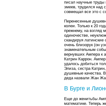
писал научные труды 
змеев, трудился над 
совмещал все это с с
Перенесенные душевн
колеи. Только к 20 год
прежнему, на взгляд 
одиночестве, неуклюж
скандируя латинские с
очень близорук (он уз
знаменательным событ
вернувших Ампера к а
Катрин Каррон. Ампер
удалось добиться тол
Элиза, сестра Катрин
душевные качества. В 
деда назвали Жан Жа
В Бурге и Лион
Еще до женитьбы Ампе
математике. Теперь ж