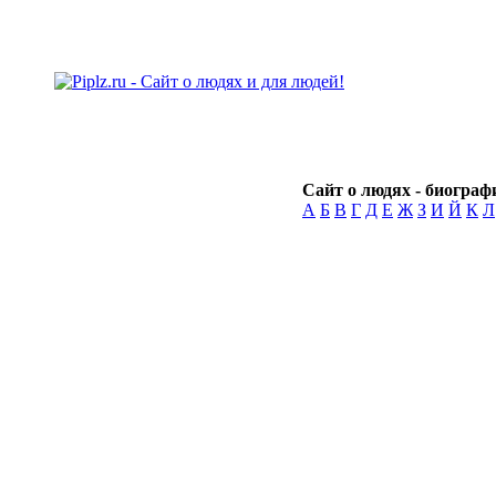
Сайт о людях - биографи
А
Б
В
Г
Д
Е
Ж
З
И
Й
К
Л