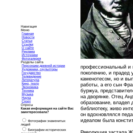
Навигация
Меню
Главная
Новости
Статьи
Ссылки
О сайте
Реклама
Источники
Фотогалерея
Разделы сайта
Персонажи древней истории
профессиональный и к
Художники, скульпторы
поколению, и прадед 
Государство
Телевидение
каменотесом, но и вы
Литература
Кино, театр
работы, а его сын Фр
Экономика
буржуа, представител
Техника
Музыка
на дворянке. Отец А
Наука
Спорт
образование, владел 
Опросы
библиотеку, живо инт
Какая информация на сайте Вас
заинтересовала?
он вдохновлялся педа
идеалом была консти
Фотографии знаменитых
людей
Биографии исторических
Революция застала Жа