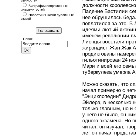
личностей
должности королевског
Биографии современных
знаменитостей
Падение Бастилии сем
Новости из жизни публичных
нее обрушилась беда
людей
поплатился за это. В
идеями лютый якобине
именем революции вм
Поиск
Лионцы восстали прот
жирондист Жан Жак Ам
продиктованы намерен
гильотинирован 24 но
Мари и всей его семь
туберкулеза умерла Ан
Можно сказать, что сп
начал примерно с четы
"Энциклопедии" Дидро
Эйлера, в несколько 
только главным, но и
у него не было, он ни
одного экзамена. Но о
читал, он изучал, тво
лет он начал предста