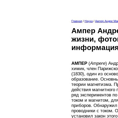
Главная
/
Наука
/
Ампер Андре Ма
Ампер Андре
жизни, фото
информация
АМПЕР
(
Ampere
) Анд
химик, член Парижско
(1830), один из осно
образование. Основны
теории магнетизма. 
действия магнитного 
ряд экспериментов п
током и магнитом, дл
приборов. Обнаружил
проводники с током. 
установил закон этог