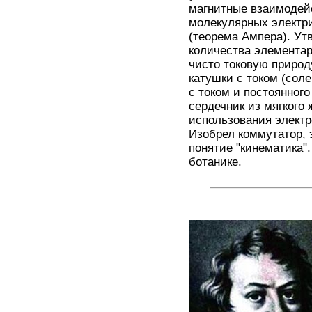
магнитные взаимодейс
молекулярных электри
(теорема Ампера). Ут
количества элементар
чисто токовую природ
катушки с током (сол
с током и постоянног
сердечник из мягкого
использования электр
Изобрел коммутатор, 
понятие "кинематика"
ботанике.