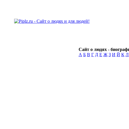
Сайт о людях - биографи
А
Б
В
Г
Д
Е
Ж
З
И
Й
К
Л