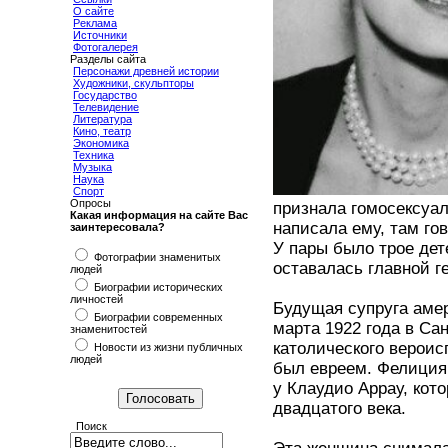
О сайте
Реклама
Источники
Фотогалерея
Разделы сайта
Персонажи древней истории
Художники, скульпторы
Государство
Телевидение
Литература
Кино, театр
Экономика
Техника
Музыка
Наука
Спорт
Опросы
признала гомосексуал
Какая информация на сайте Вас
написала ему, там гов
заинтересовала?
У пары было трое дете
Фотографии знаменитых
оставалась главной г
людей
Биографии исторических
личностей
Будущая супруга аме
Биографии современных
марта 1922 года в Са
знаменитостей
католического вероис
Новости из жизни публичных
людей
был евреем. Фелиция
у Клаудио Аррау, кот
двадцатого века.
Поиск