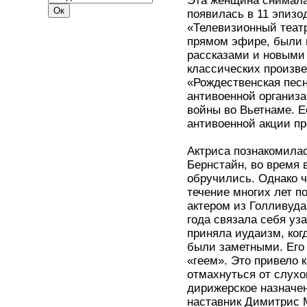
Эта женщина снималас
появилась в 11 эпизо
«Телевизионный театр
прямом эфире, были 
рассказами и новыми
классических произве
«Рождественская песн
антивоенной организ
войны во Вьетнаме. Е
антивоенной акции пр
Актриса познакомилас
Бернстайн, во время в
обручились. Однако ч
течение многих лет п
актером из Голливуда
года связала себя уз
приняла иудаизм, ког
были заметными. Его 
«геем». Это привело 
отмахнуться от слухо
дирижерское назначени
наставник Димитрис М