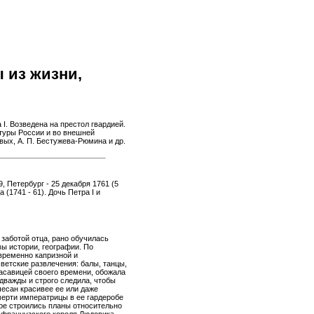
 из жизни,
 I. Возведена на престол гвардией.
ьтуры России и во внешней
вых, А. П. Бестужева-Рюмина и др.
9, Петербург - 25 декабря 1761 (5
 (1741 - 61). Дочь Петра I и
заботой отца, рано обучилась
вы истории, географии. По
временно капризной и
ветские развлечения: балы, танцы,
расавицей своего времени, обожала
 дважды и строго следила, чтобы
чесан красивее ее или даже
мерти императрицы в ее гардеробе
оре строились планы относительно