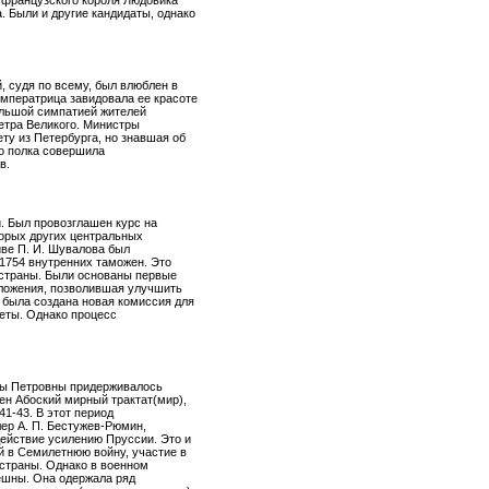
а французского короля Людовика
. Были и другие кандидаты, однако
, судя по всему, был влюблен в
мператрица завидовала ее красоте
ольшой симпатией жителей
етра Великого. Министры
ту из Петербурга, но знавшая об
о полка совершила
в.
. Был провозглашен курс на
торых других центральных
иве П. И. Шувалова был
1754 внутренних таможен. Это
 страны. Были основаны первые
бложения, позволившая улучшить
 была создана новая комиссия для
веты. Однако процесс
ты Петровны придерживалось
ен Абоский мирный трактат(мир),
1-43. В этот период
ер А. П. Бестужев-Рюмин,
действие усилению Пруссии. Это и
ой в Семилетнюю войну, участие в
 страны. Однако в военном
ешны. Она одержала ряд