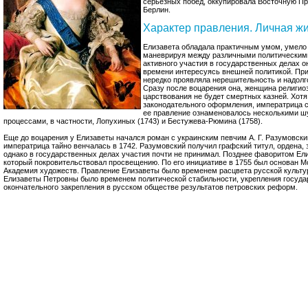
серьезных побед, оккупировала Восточную Пр
Берлин.
Характер правления. Личная ж
Елизавета обладала практичным умом, умело
маневрируя между различными политическим
активного участия в государственных делах о
времени интересуясь внешней политикой. Пр
нередко проявляла нерешительность и надолг
Сразу после воцарения она, женщина религиозн
царствования не будет смертных казней. Хотя
законодательного оформления, императрица с
ее правление ознаменовалось несколькими 
процессами, в частности, Лопухиных (1743) и Бестужева-Рюмина (1758).
Еще до воцарения у Елизаветы начался роман с украинским певчим А. Г. Разумовским
императрица тайно венчалась в 1742. Разумовский получил графский титул, ордена, 
однако в государственных делах участия почти не принимал. Позднее фаворитом Ели
который покровительствовал просвещению. По его инициативе в 1755 был основан Мос
Академия художеств. Правление Елизаветы было временем расцвета русской культур
Елизаветы Петровны было временем политической стабильности, укрепления государ
окончательного закрепления в русском обществе результатов петровских реформ.