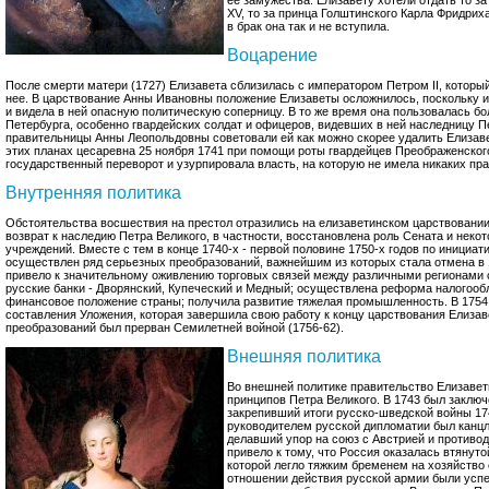
ее замужества. Елизавету хотели отдать то з
XV, то за принца Голштинского Карла Фридриха
в брак она так и не вступила.
Воцарение
После смерти матери (1727) Елизавета сблизилась с императором Петром II, который
нее. В царствование Анны Ивановны положение Елизаветы осложнилось, поскольку и
и видела в ней опасную политическую соперницу. В то же время она пользовалась б
Петербурга, особенно гвардейских солдат и офицеров, видевших в ней наследницу П
правительницы Анны Леопольдовны советовали ей как можно скорее удалить Елизаве
этих планах цесаревна 25 ноября 1741 при помощи роты гвардейцев Преображенског
государственный переворот и узурпировала власть, на которую не имела никаких пра
Внутренняя политика
Обстоятельства восшествия на престол отразились на елизаветинском царствовании
возврат к наследию Петра Великого, в частности, восстановлена роль Сената и неко
учреждений. Вместе с тем в конце 1740-х - первой половине 1750-х годов по инициат
осуществлен ряд серьезных преобразований, важнейшим из которых стала отмена в 
привело к значительному оживлению торговых связей между различными регионами
русские банки - Дворянский, Купеческий и Медный; осуществлена реформа налогоо
финансовое положение страны; получила развитие тяжелая промышленность. В 1754
составления Уложения, которая завершила свою работу к концу царствования Елиза
преобразований был прерван Семилетней войной (1756-62).
Внешняя политика
Во внешней политике правительство Елизаве
принципов Петра Великого. В 1743 был заключ
закрепивший итоги русско-шведской войны 174
руководителем русской дипломатии был канцл
делавший упор на союз с Австрией и противо
привело к тому, что Россия оказалась втянут
которой легло тяжким бременем на хозяйство
отношении действия русской армии были усп