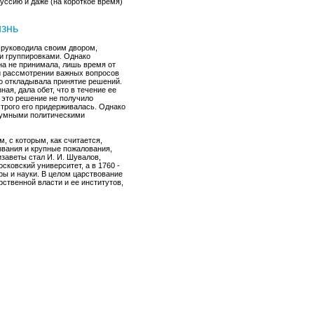
уссию и даже (на короткое время)
изнь
 руководила своим двором,
и группировками. Однако
на не принимала, лишь время от
и рассмотрении важных вопросов
о откладывала принятие решений.
ая, дала обет, что в течение ее
 это решение не получило
трого его придерживалась. Однако
шумными политическими
, с которым, как считается,
звания и крупные пожалования,
заветы стал И. И. Шувалов,
ковский университет, а в 1760 -
ы и науки. В целом царствование
ственной власти и ее институтов,