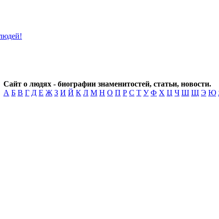
Сайт о людях - биографии знаменитостей, статьи, новости.
А
Б
В
Г
Д
Е
Ж
З
И
Й
К
Л
М
Н
О
П
Р
С
Т
У
Ф
Х
Ц
Ч
Ш
Щ
Э
Ю