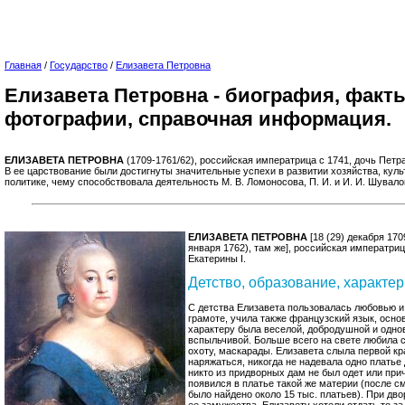
Главная
/
Государство
/
Елизавета Петровна
Елизавета Петровна - биография, факты
фотографии, справочная информация.
ЕЛИЗАВЕТА ПЕТРОВНА
(1709-1761/62), российская императрица с 1741, дочь Петра
В ее царствование были достигнуты значительные успехи в развитии хозяйства, кул
политике, чему способствовала деятельность М. В. Ломоносова, П. И. и И. И. Шувало
ЕЛИЗАВЕТА ПЕТРОВНА
[18 (29) декабря 170
января 1762), там же], российская императрица
Екатерины I.
Детство, образование, характер
С детства Елизавета пользовалась любовью и 
грамоте, учила также французский язык, осно
характеру была веселой, добродушной и одно
вспыльчивой. Больше всего на свете любила с
охоту, маскарады. Елизавета слыла первой к
наряжаться, никогда не надевала одно платье
никто из придворных дам не был одет или при
появился в платье такой же материи (после с
было найдено около 15 тыс. платьев). При дв