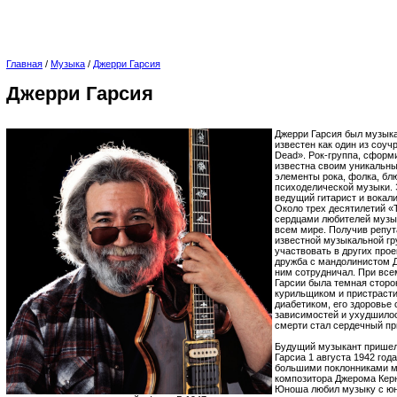
Главная
/
Музыка
/
Джерри Гарсия
Джерри Гарсия
Джерри Гарсия был музыка
известен как один из соуч
Dead». Рок-группа, сформ
известна своим уникальны
элементы рока, фолка, блю
психоделической музыки. Э
ведущий гитарист и вокали
Около трех десятилетий «T
сердцами любителей музык
всем мире. Получив репу
известной музыкальной гр
участвовать в других прое
дружба с мандолинистом Д
ним сотрудничал. При все
Гарсии была темная сторо
курильщиком и пристрасти
диабетиком, его здоровье 
зависимостей и ухудшилос
смерти стал сердечный при
Будущий музыкант пришел
Гарсиа 1 августа 1942 год
большими поклонниками му
композитора Джерома Керн
Юноша любил музыку с юны