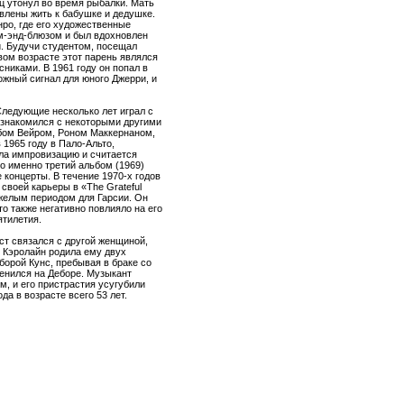
ец утонул во время рыбалки. Мать
авлены жить к бабушке и дедушке.
нро, где его художественные
тм-энд-блюзом и был вдохновлен
и. Будучи студентом, посещал
ом возрасте этот парень являлся
сниками. В 1961 году он попал в
ожный сигнал для юного Джерри, и
 Следующие несколько лет играл с
познакомился с некоторыми другими
бом Вейром, Роном Маккернаном,
1965 году в Пало-Альто,
ла импровизацию и считается
о именно третий альбом (1969)
 концерты. В течение 1970-х годов
своей карьеры в «The Grateful
яжелым периодом для Гарсии. Он
то также негативно повлияло на его
ятилетия.
ист связался с другой женщиной,
. Кэролайн родила ему двух
еборой Кунс, пребывая в браке со
женился на Деборе. Музыкант
м, и его пристрастия усугубили
да в возрасте всего 53 лет.