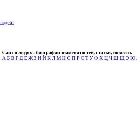
Сайт о людях - биографии знаменитостей, статьи, новости.
А
Б
В
Г
Д
Е
Ж
З
И
Й
К
Л
М
Н
О
П
Р
С
Т
У
Ф
Х
Ц
Ч
Ш
Щ
Э
Ю