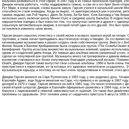
мальчика развиваться в этой сфере. В 1947 году в их семье произошла трагедия, от
Джерри начала работать, чтобы поддерживать семью, а сам он и его брат были отпр
Рут Мари, в конце концов, снова вышла замуж. Гарсия учился в начальной школе Мо
способности стали очевидны. Когда он вырос, то заинтересовался рок-н-роллом, ри
такими людьми, как Рэй Чарльз, Джон Ли Хукер, Би Би Кинг, Хэнк Баллард и Чак Берр
несколько школ, включая школу Менло-Оукс и среднюю школу Бальбоа. В подростков
нарушителем порядка и был известен тем, что пропускал занятия и дрался с однокур
серьезную автомобильную аварию, в которой погиб один из его друзей. Это был трев
он поклялся изменить свою жизнь.
Гарсия решил серьезно отнестись к своей жизни и всерьез занялся игрой на гитаре.
группами, а также начал преподавать акустическую гитару и банджо. За это время 
начинающими музыкантами и решил создать свою собственную группу. Вместе с Бо
Филом Лешем и Биллом Кройцманном была создана рок-группа «The Grateful Dead» в 
Калифорния. Группа испытала множество музыкальных влияний, широко использова
одним из создателей джем-бэнда. Их первые два альбома имели умеренный успех, н
сделал их популярной рок-группой. Музыканты много гастролировали и давали живые
коллектив становился все более популярным благодаря уникальной музыке. Помимо 
Dead», Джерри Гарсия также выпустил свои сольные альбомы. 1980-е были очень т
пристрастился к наркотикам, из-за которых его здоровье значительно ухудшилось. Э
музыкальную карьеру, и поэтому он не был очень продуктивным в течение этого дес
Джерри Гарсия женился на Саре Руппенталь в 1963 году, у них родилась дочь. Гитар
Кэролайн Адамс, еще будучи женатым на Саре, что привело к их разводу в 1967 году
дочерей в 1970-х годах. Гарсия женился на ней в 1981 году. Он начал отношения с Д
своей второй супругой. Джерри и Кэролайн официально развелись в 1994 году, и он 
боролся с наркоманией и тяжелой зависимостью от курения. Он также был диабетико
проблемы со здоровьем. Этот человек умер от сердечного приступа 9 августа 1995 го