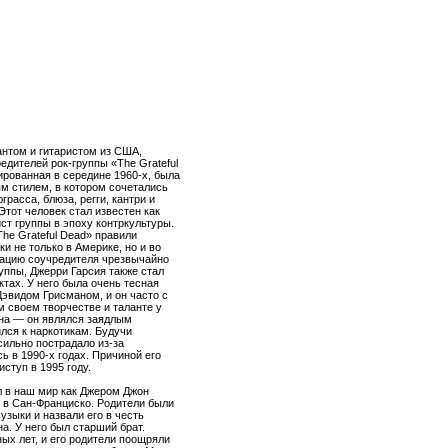
нтом и гитаристом из США,
редителей рок-группы «The Grateful
ированная в середине 1960-х, была
м стилем, в котором сочетались
грасса, блюза, регги, кантри и
тот человек стал известен как
ст группы в эпоху контркультуры.
he Grateful Dead» правили
и не только в Америке, но и во
тацию соучредителя чрезвычайно
уппы, Джерри Гарсия также стал
ктах. У него была очень тесная
эвидом Грисманом, и он часто с
м своем творчестве и таланте у
на — он являлся заядлым
лся к наркотикам. Будучи
сильно пострадало из-за
ь в 1990-х годах. Причиной его
ступ в 1995 году.
 в наш мир как Джером Джон
а в Сан-Франциско. Родители были
зыки и назвали его в честь
а. У него был старший брат.
х лет, и его родители поощряли