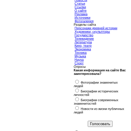
Новости
Статьи
Ссылки
О сайте
Реклама
Источники
Фотогалерея
Разделы сайта
Персонажи древней истории
Художники, скульпторы
Государство
Телевидение
Литература
Кино, театр
Экономика
Техника
Музыка
Наука
Спорт
Опросы
Какая информация на сайте Вас
заинтересовала?
Фотографии знаменитых
людей
Биографии исторических
личностей
Биографии современных
знаменитостей
Новости из жизни публичных
людей