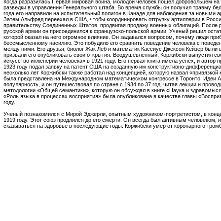
Когда разразилась Первая мировая война, молодой человек пошел добровольцем на 
разведки в управлении Генерального штаба. Во время службы он получил травму бедр
года его направили на испытательный полигон в Канаде для наблюдения за новыми 
Затем Альфред переехал в США, чтобы координировать отгрузку артиллерии в Росси
правительству Соединенных Штатов, продвигая продажу военных облигаций. После р
русской армии он присоединился к французско-польской армии. Ученый решил оста
которой оказал на него огромное влияние. Он задавался вопросом, почему люди при
бессмысленному насилию. Это побудило его сравнить поведение человека с поведе
между ними. Его друзья, биолог Жак Леб и математик Кассиус Джексон Кейзер были в
призвали его опубликовать свои открытия. Воодушевленный, Коржибски выпустил св
искусство инженерии человека» в 1921 году. Его первая книга имела успех, и автор 
1923 году подал заявку на патент США на созданную им конструктивно-дифференци
несколько лет Коржибски также работал над концепцией, которую назвал «привязкой 
была представлена на Международном математическом конгрессе в Торонто. Идеи
популярность, и он путешествовал по стране с 1934 по 37 год, читая лекции и пров
методологии «Общей семантики», которую он обсуждал в книге «Наука и здравомысл
«Роль языка в процессах восприятия» была опубликована в качестве главы «Восприя
году.
Ученый познакомился с Мирой Эджерли, опытным художником-портретистом, в конце 
1919 году. Этот союз продлился до его смерти. Он всегда был активным человеком, 
сказываться на здоровье в последующие годы. Коржибски умер от коронарного тромб