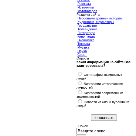
О сайте
Реклама
Источники
Фотогалерея
Разделы сайта
Персонажи древней истории
Художники, скульпторы
Государство
Телевидение
Литература
Кино, театр
Экономика
Техника
Музыка
Наука
Спорт
Опросы
Какая информация на сайте Вас
заинтересовала?
Фотографии знаменитых
людей
Биографии исторических
личностей
Биографии современных
знаменитостей
Новости из жизни публичных
людей
Поиск