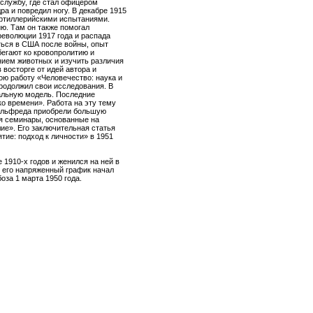
службу, где стал офицером
а и повредил ногу. В декабре 1915
артиллерийскими испытаниями.
ю. Там он также помогал
еволюции 1917 года и распада
ться в США после войны, опыт
бегают ко кровопролитию и
нием животных и изучить различия
 восторге от идей автора и
ою работу «Человечество: наука и
продолжил свои исследования. В
альную модель. Последние
ко времени». Работа на эту тему
 Альфреда приобрели большую
одя семинары, основанные на
ие». Его заключительная статья
тие: подход к личности» в 1951
1910-х годов и женился на ней в
и его напряженный график начал
оза 1 марта 1950 года.