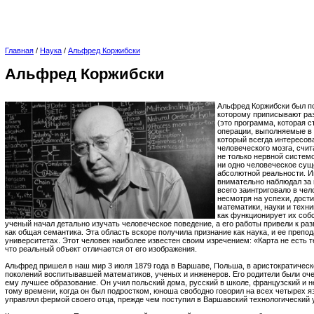
Главная
/
Наука
/
Альфред Коржибски
Альфред Коржибски
Альфред Коржибски был п
которому приписывают ра
(это программа, которая 
операции, выполняемые в 
который всегда интересов
человеческого мозга, счит
не только нервной системо
ни одно человеческое сущ
абсолютной реальности. И
внимательно наблюдал за 
всего заинтриговало в чело
несмотря на успехи, дост
математики, науки и техни
как функционирует их соб
ученый начал детально изучать человеческое поведение, а его работы привели к раз
как общая семантика. Эта область вскоре получила признание как наука, и ее препо
университетах. Этот человек наиболее известен своим изречением: «Карта не есть 
что реальный объект отличается от его изображения.
Альфред пришел в наш мир 3 июля 1879 года в Варшаве, Польша, в аристократическ
поколений воспитывавшей математиков, ученых и инженеров. Его родители были оч
ему лучшее образование. Он учил польский дома, русский в школе, французский и н
тому времени, когда он был подростком, юноша свободно говорил на всех четырех я
управлял фермой своего отца, прежде чем поступил в Варшавский технологический 