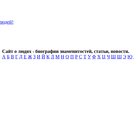
Сайт о людях - биографии знаменитостей, статьи, новости.
А
Б
В
Г
Д
Е
Ж
З
И
Й
К
Л
М
Н
О
П
Р
С
Т
У
Ф
Х
Ц
Ч
Ш
Щ
Э
Ю