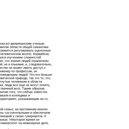
ольско-американским ученым,
звитие области общей семантики
стремится регулировать оценочные
человеческом мозге). Коржибски,
ался изучением сложностей
ал, что знания людей ограничены
й, но и языками, и, следовательно,
ество не может иметь доступ к
нженер по профессии, он
поведением людей. Что его больше
веческой природе, так это то, что,
игнутые человеком в области
ки, люди все еще не могут понять,
ственный мозг. Таким образом,
витию того, что сейчас известно
давали в колледжах и
территория», указывающим на то,
ой семье, на протяжении многих
ень состоятельными и обеспечили
емецкий у своих гувернанток. К
зыках. Некоторое время он
университет на инженерное дело.