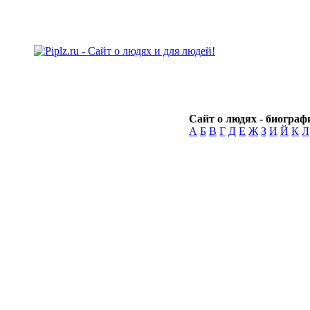
Сайт о людях - биографи
А
Б
В
Г
Д
Е
Ж
З
И
Й
К
Л