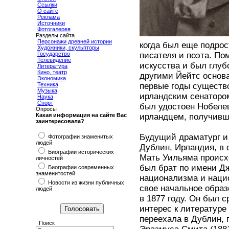
Ссылки
О сайте
Реклама
Источники
Фотогалерея
Разделы сайта
Персонажи древней истории
когда был еще подрос
Художники, скульпторы
Государство
писателя и поэта. По
Телевидение
искусства и был глуб
Литература
Кино, театр
другими Йейтс основа
Экономика
Техника
первые годы существо
Музыка
ирландским сенатором
Наука
Спорт
был удостоен Нобелев
Опросы
Какая информация на сайте Вас
ирландцем, получивш
заинтересовала?
Будущий драматург и 
Фотографии знаменитых
людей
Дублин, Ирландия, в 
Биографии исторических
Мать Уильяма происхо
личностей
был брат по имени Дж
Биографии современных
знаменитостей
национализма и наци
Новости из жизни публичных
свое начальное образ
людей
в 1877 году. Он был 
интерес к литературе
переехала в Дублин,
Поиск