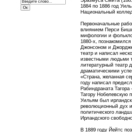
Эразмуса Смита (1881
1884 по 1886 год Уил
Национальный коллед
Первоначальные рабо
влиянием Перси Биши 
мифологии и фолькло
1880-х, познакомилс
Джонсоном и Джордже
театр и написал неск
известными людьми т
литературный театр д
драматическими успе
«Страна, желанная сер
году написал предисл
Рабиндраната Тагора
Тагору Нобелевскую п
Уильям был ирландск
революционный дух и 
политического ландша
Ирландского свободно
В 1889 году Йейтс по