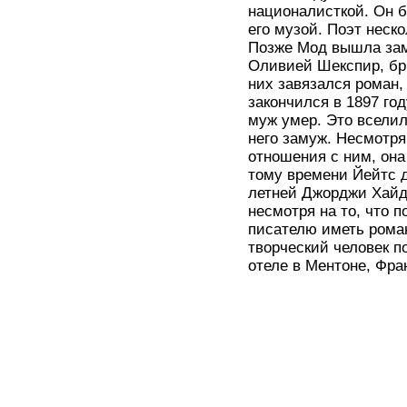
националисткой. Он б
его музой. Поэт неско
Позже Мод вышла зам
Оливией Шекспир, бри
них завязался роман,
закончился в 1897 го
муж умер. Это вселил
него замуж. Несмотря
отношения с ним, она
тому времени Йейтс д
летней Джорджи Хайд-
несмотря на то, что 
писателю иметь рома
творческий человек по
отеле в Ментоне, Фра