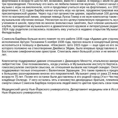
фортепиано в возрасте шести лет, возможно, вместе с мамой. В период с июля по де
три произведения. Поскольку его мать не любила пианистов-мужчин, Сэмюэл начал
музыки с игры на виолончели, хотя и продолжал учиться игре на фортепиано, а к 191
фортепиано. К 11 годам Барбер начал изучать игру на органе, продемонстрировав м
пресвитерианской церкви. Через год стал органистом церкви, зарабатывая 100 долла
тетя по материнской линии, оперная певица Луиза Гомер и ее муж-композитор также
музыкальном обучении юноши. Несмотря на его целеустремленную преданность муз
учеником в школе, преуспев во многих внеклассных занятиях, был членом школьного
клубов, президентом музыкального и драматического кружков и литературным редак
1924 году родители согласились позволить ему учиться в недавно открытом Музыка
Филадельфии.
Сэмюэла Барбера больше всего помнят по его работе 1936 года «Адажио для струнн
исполненное Артуро Тосканини 5 ноября 1938 года, прочно вошло в концертный репе
исполняться в телешоу и фильмах. «Ноксвилл: лето 1915 года» — еще одно из его з
которого положено на стихотворение Джеймса Эйджи, было впервые представлено в 
Бостонским симфоническим оркестром. Спектакль имел большой успех и не менее п
лет.
Композитор поддерживал давние отношения с Джанкарло Менотти, итальянско-амер
либреттистом. Они познакомились, когда учились в Музыкальном институте Кертиса. 
гомосексуализм смотрели свысока, их отношения вызвали настоящий скандал. Около
поддерживал тесные отношения с Валентином Эрранцем. Это также привело к предп
к большому разочарованию многих его покровителей. Музыкант умер от рака 23 янва
возрасте 70 лет. Позже его останки были доставлены в его родной город (Уэст-Честер
кладбище Оклендс. У него остались зять и множество двоюродных братьев, племянн
смерти семья Сэмюэла Барбера попросила людей вместо цветов прислать свои пож
Медицинский центр Нью-Йоркского университета, Департамент медицины или в Иссл
Нью-Йоркского университета.