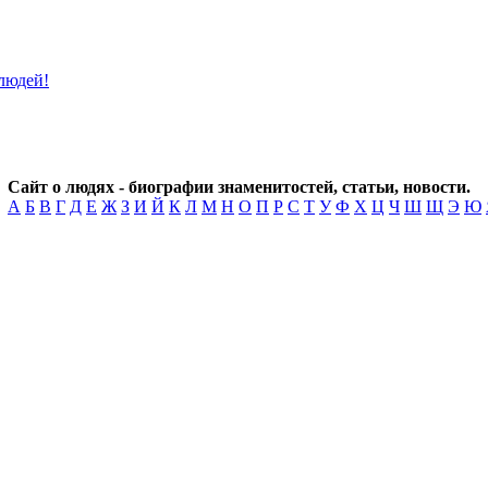
Сайт о людях - биографии знаменитостей, статьи, новости.
А
Б
В
Г
Д
Е
Ж
З
И
Й
К
Л
М
Н
О
П
Р
С
Т
У
Ф
Х
Ц
Ч
Ш
Щ
Э
Ю