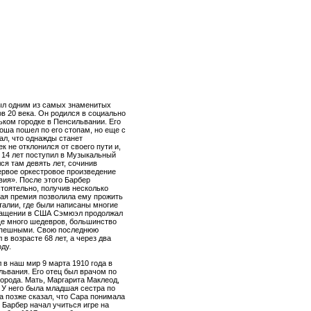
л одним из самых знаменитых
в 20 века. Он родился в социально
ком городке в Пенсильвании. Его
оша пошел по его стопам, но еще с
ал, что однажды станет
к не отклонился от своего пути и,
е 14 лет поступил в Музыкальный
ся там девять лет, сочинив
ервое оркестровое произведение
вия». После этого Барбер
тоятельно, получив несколько
кая премия позволила ему прожить
талии, где были написаны многие
вращении в США Сэмюэл продолжал
еще много шедевров, большинство
успешными. Свою последнюю
 в возрасте 68 лет, а через два
оду.
в наш мир 9 марта 1910 года в
львания. Его отец был врачом по
орода. Мать, Маргарита Маклеод,
 У него была младшая сестра по
а позже сказал, что Сара понимала
 Барбер начал учиться игре на