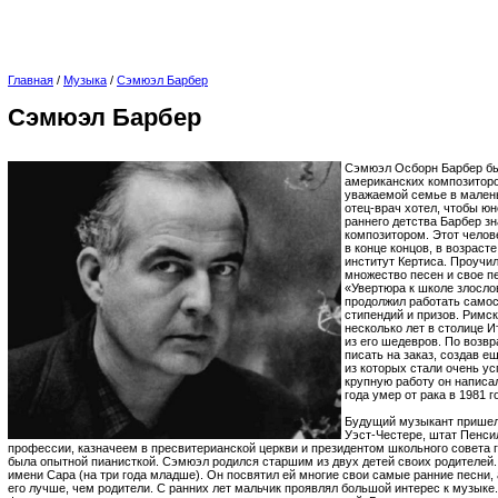
Главная
/
Музыка
/
Сэмюэл Барбер
Сэмюэл Барбер
Сэмюэл Осборн Барбер бы
американских композиторо
уважаемой семье в малень
отец-врач хотел, чтобы юн
раннего детства Барбер зн
композитором. Этот челове
в конце концов, в возраст
институт Кертиса. Проучил
множество песен и свое п
«Увертюра к школе злосло
продолжил работать самос
стипендий и призов. Римс
несколько лет в столице И
из его шедевров. По воз
писать на заказ, создав 
из которых стали очень 
крупную работу он написал
года умер от рака в 1981 г
Будущий музыкант пришел 
Уэст-Честере, штат Пенси
профессии, казначеем в пресвитерианской церкви и президентом школьного совета г
была опытной пианисткой. Сэмюэл родился старшим из двух детей своих родителей.
имени Сара (на три года младше). Он посвятил ей многие свои самые ранние песни, 
его лучше, чем родители. С ранних лет мальчик проявлял большой интерес к музыке.