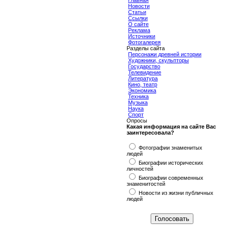
Главная
Новости
Статьи
Ссылки
О сайте
Реклама
Источники
Фотогалерея
Разделы сайта
Персонажи древней истории
Художники, скульпторы
Государство
Телевидение
Литература
Кино, театр
Экономика
Техника
Музыка
Наука
Спорт
Опросы
Какая информация на сайте Вас
заинтересовала?
Фотографии знаменитых
людей
Биографии исторических
личностей
Биографии современных
знаменитостей
Новости из жизни публичных
людей