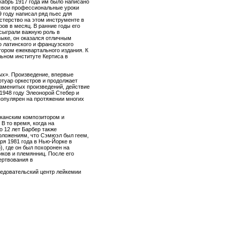
кабрь 1917 года им было написано
 свои профессиональные уроки
9 году написал ряд пьес для
астерство на этом инструменте в
ров в месяц. В ранние годы его
 сыграли важную роль в
ыке, он оказался отличным
 латинского и французского
тором ежеквартального издания. К
льном институте Кертиса в
ых». Произведение, впервые
ртуар оркестров и продолжает
наменитых произведений, действие
1948 году Элеонорой Стебер и
опулярен на протяжении многих
иканским композитором и
В то время, когда на
 12 лет Барбер также
оложениям, что Сэмюэл был геем,
ря 1981 года в Нью-Йорке в
), где он был похоронен на
иков и племянниц. После его
ертвования в
едовательский центр лейкемии