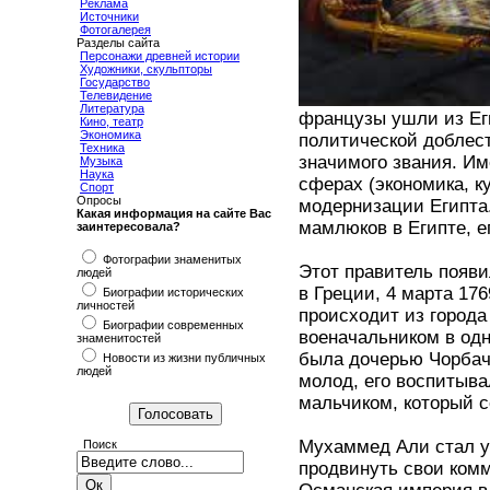
Реклама
Источники
Фотогалерея
Разделы сайта
Персонажи древней истории
Художники, скульпторы
Государство
Телевидение
Литература
французы ушли из Еги
Кино, театр
Экономика
политической доблест
Техника
значимого звания. И
Музыка
Наука
сферах (экономика, к
Спорт
Опросы
модернизации Египта
Какая информация на сайте Вас
мамлюков в Египте, е
заинтересовала?
Фотографии знаменитых
Этот правитель появи
людей
в Греции, 4 марта 176
Биографии исторических
личностей
происходит из города
Биографии современных
военачальником в одн
знаменитостей
была дочерью Чорбач
Новости из жизни публичных
людей
молод, его воспитыв
мальчиком, который с
Мухаммед Али стал уч
Поиск
продвинуть свои комм