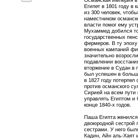
Османская империя в
Египет в 1801 году в
из 300 человек, чтоб
наместником османско
власти помог ему ус
Мухаммед добился то
государственных пен
фермеров. В ту эпоху
военных кампаний фи
значительно возросли
подавлении восстания
вторжение в Судан в 
был успешен в больши
в 1827 году потерпел
против османского су
Сирией на всем пути 
управлять Египтом и 
конце 1840-х годов.
Паша Египта женился 
двоюродной сестрой п
сестрами. У него был
Кадин, Айн аль-Хаят 