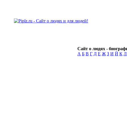
Сайт о людях - биографи
А
Б
В
Г
Д
Е
Ж
З
И
Й
К
Л