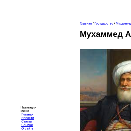
Главная
/
Государство
/
Мухаммед
Мухаммед А
Навигация
Меню
Главная
Новости
Статьи
Ссылки
О сайте