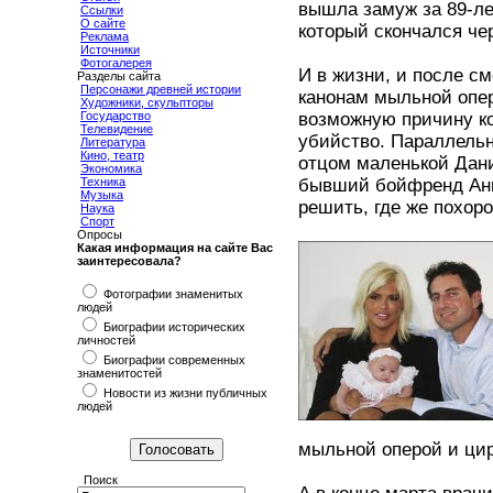
вышла замуж за 89-ле
Ссылки
О сайте
который скончался че
Реклама
Источники
Фотогалерея
И в жизни, и после с
Разделы сайта
Персонажи древней истории
канонам мыльной опе
Художники, скульпторы
Государство
возможную причину ко
Телевидение
убийство. Параллельн
Литература
Кино, театр
отцом маленькой Дан
Экономика
Техника
бывший бойфренд Анн
Музыка
решить, где же похор
Наука
Спорт
Опросы
Какая информация на сайте Вас
заинтересовала?
Фотографии знаменитых
людей
Биографии исторических
личностей
Биографии современных
знаменитостей
Новости из жизни публичных
людей
мыльной оперой и цир
Поиск