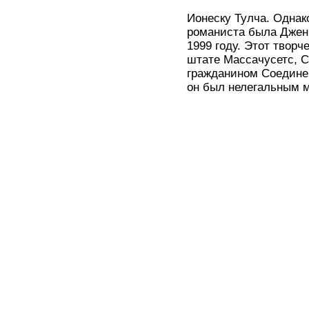
Ионеску Тулча. Однако
романиста была Джени
1999 году. Этот творч
штате Массачусетс, С
гражданином Соединен
он был нелегальным 