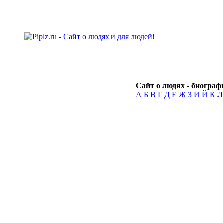
Сайт о людях - биографи
А
Б
В
Г
Д
Е
Ж
З
И
Й
К
Л