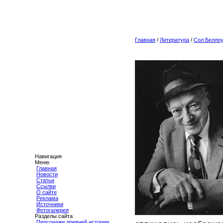
Главная
/
Литература
/
Сол Белло
Навигация
Меню
Главная
Новости
Статьи
Ссылки
О сайте
Реклама
Источники
Фотогалерея
Разделы сайта
Персонажи древней истории