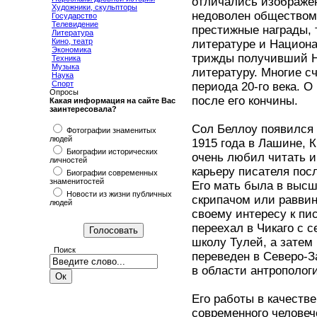
отличались изображен
Художники, скульпторы
недоволен обществом,
Государство
Телевидение
престижные награды, 
Литература
Кино, театр
литературе и Национа
Экономика
трижды получивший Н
Техника
Музыка
литературу. Многие с
Наука
Спорт
периода 20-го века. О
Опросы
после его кончины.
Какая информация на сайте Вас
заинтересовала?
Сол Беллоу появился 
Фотографии знаменитых
людей
1915 года в Лашине, К
Биографии исторических
очень любил читать и
личностей
карьеру писателя пос
Биографии современных
знаменитостей
Его мать была в высш
Новости из жизни публичных
скрипачом или раввин
людей
своему интересу к пи
переехал в Чикаго с 
школу Тулей, а затем 
Поиск
переведен в Северо-З
в области антрополог
Его работы в качеств
современного человеч