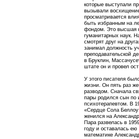
которые выступали пр
вызывали восхищение 
просматривается влия
быть избранным на 
фондом. Это высшая 
гуманитарных наук. Н
смотрят друг на друга
занимал должность уч
преподавательской де
в Бруклин, Массачусе
штате он и провел ост
У этого писателя был
жизни. Он пять раз ж
разводом. Сначала свя
пары родился сын по 
психотерапевтом. В 19
«Сердце Сола Беллоу:
женился на Александр
Пара развелась в 195
году и оставалась ею 
математике Александ