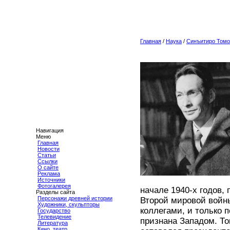
Главная
/
Наука
/
Синъитиро Томо
Навигация
Меню
Главная
Новости
Статьи
Ссылки
О сайте
Реклама
Источники
Фотогалерея
начале 1940-х годов, 
Разделы сайта
Персонажи древней истории
Второй мировой войн
Художники, скульпторы
коллегами, и только 
Государство
Телевидение
признана Западом. То
Литература
Кино, театр