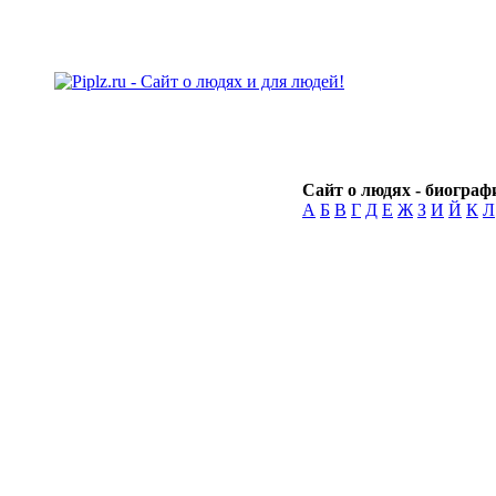
Сайт о людях - биографи
А
Б
В
Г
Д
Е
Ж
З
И
Й
К
Л