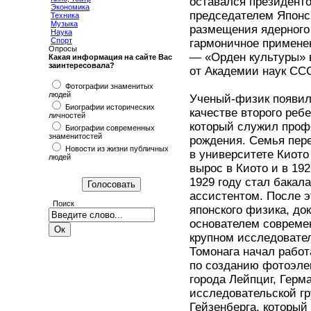
оставался президенто
Экономика
председателем Японск
Техника
Музыка
размещения ядерного 
Наука
Спорт
гармоничное примене
Опросы
— «Орден культуры» 
Какая информация на сайте Вас
заинтересовала?
от Академии наук ССС
Фотографии знаменитых
людей
Ученый-физик появилс
Биографии исторических
качестве второго реб
личностей
который служил профе
Биографии современных
знаменитостей
рождения. Семья пере
Новости из жизни публичных
в университете Киот
людей
вырос в Киото и в 19
1929 году стал бакал
ассистентом. После э
Поиск
японского физика, до
основателем совреме
крупном исследовател
Томонага начал работ
по созданию фотоэлек
города Лейпциг, Герма
исследовательской гр
Гейзенберга, который