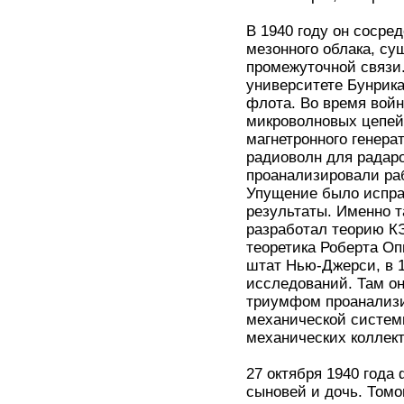
В 1940 году он сосре
мезонного облака, су
промежуточной связи.
университете Бунрика
флота. Во время войн
микроволновых цепей 
магнетронного генера
радиоволн для радаро
проанализировали ра
Упущение было испра
результаты. Именно т
разработал теорию К
теоретика Роберта Оп
штат Нью-Джерси, в 1
исследований. Там о
триумфом проанализи
механической системы
механических коллект
27 октября 1940 года
сыновей и дочь. Томо