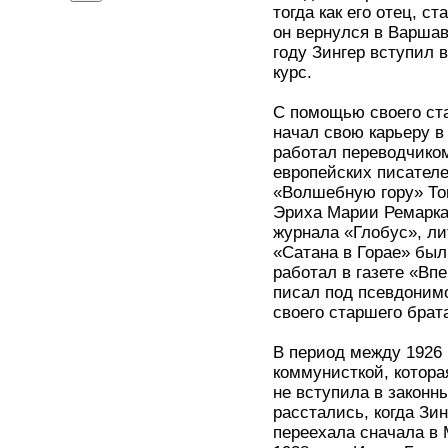
тогда как его отец, 
он вернулся в Варшав
году Зингер вступил 
курс.
С помощью своего ста
начал свою карьеру в
работал переводчико
европейских писателе
«Волшебную гору» То
Эриха Марии Ремарка.
журнала «Глобус», ли
«Сатана в Горае» был
работал в газете «Вп
писал под псевдонимо
своего старшего брат
В период между 1926 
коммунисткой, котора
не вступила в законн
расстались, когда Зи
переехала сначала в 