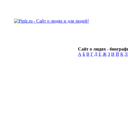
Сайт о людях - биографи
А
Б
В
Г
Д
Е
Ж
З
И
Й
К
Л