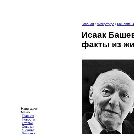
Главная
/
Литература
/
Башевис-З
Исаак Баше
факты из жи
Навигация
Меню
Главная
Новости
Статьи
Ссылки
О сайте
Реклама