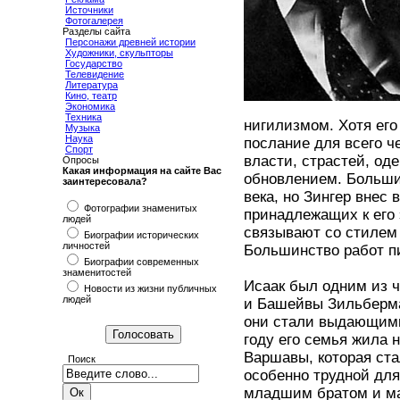
Источники
Фотогалерея
Разделы сайта
Персонажи древней истории
Художники, скульпторы
Государство
Телевидение
Литература
Кино, театр
Экономика
Техника
нигилизмом. Хотя его
Музыка
Наука
послание для всего ч
Спорт
власти, страстей, о
Опросы
Какая информация на сайте Вас
обновлением. Больши
заинтересовала?
века, но Зингер внес
Фотографии знаменитых
принадлежащих к его 
людей
связывают со стилем
Биографии исторических
личностей
Большинство работ п
Биографии современных
знаменитостей
Исаак был одним из 
Новости из жизни публичных
людей
и Башейвы Зильберма
они стали выдающими
году его семья жила 
Варшавы, которая ст
Поиск
особенно трудной для
младшим братом и ма