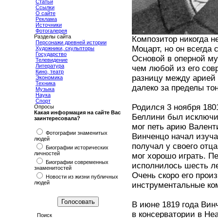
Статьи
Ссылки
О сайте
Реклама
Источники
Фотогалерея
Разделы сайта
Композитор никогда н
Персонажи древней истории
Моцарт, но он всегда
Художники, скульпторы
Государство
Основой в оперной му
Телевидение
Литература
чем любой из его со
Кино, театр
разницу между арией 
Экономика
Техника
далеко за пределы тон
Музыка
Наука
Спорт
Родился 3 ноября 180
Опросы
Какая информация на сайте Вас
Беллини был исключи
заинтересовала?
мог петь арию Валент
Фотографии знаменитых
Винченцо начал изуча
людей
получал у своего отца
Биографии исторических
личностей
мог хорошо играть. П
Биографии современных
исполнилось шесть ле
знаменитостей
Очень скоро его прои
Новости из жизни публичных
людей
инструментальные ком
В июне 1819 года Вин
в консерватории в Не
Поиск