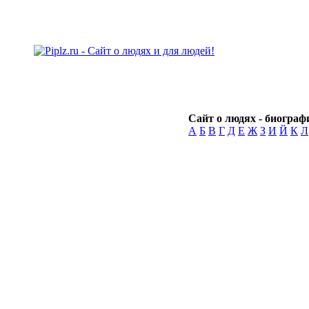
Сайт о людях - биографи
А
Б
В
Г
Д
Е
Ж
З
И
Й
К
Л