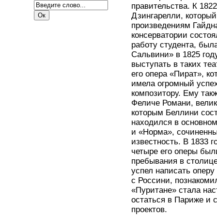
правительства. К 1822
Дзингарелли, который
произведениям Гайдна
консерватории состоя
работу студента, был
Сальвини» в 1825 году
выступать в таких теа
его опера «Пират», ко
имела огромный успе
композитору. Ему такж
Феличе Романи, велик
которым Беллини сос
находился в основном
и «Норма», сочиненны
известность. В 1833 г
четыре его оперы был
пребывания в столице
успел написать оперу
с Россини, познакоми
«Пуритане» стала на
остаться в Париже и 
проектов.