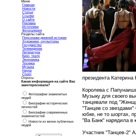
Меню
Главная
Новости
Статьи
Ссылки
О сайте
Реклама
Источники
Фотогалерея
Разделы сайта
Персонажи древней истории
Художники, скульпторы
Государство
Телевидение
Литература
Кино, театр
Экономика
Техника
Музыка
Наука
Спорт
президента Катерина
Опросы
Какая информация на сайте Вас
заинтересовала?
Королева с Папунаишв
Фотографии знаменитых
Музыку для своего вы
людей
танцевали под "Женщин
Биографии исторических
личностей
"Танцев со звездами"
Биографии современных
юбке, не то шортах, п
знаменитостей
"Ва Банк" нарядила в 
Новости из жизни публичных
людей
Участник "Танцев-2" 