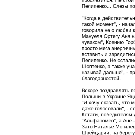
прослезился. Не стои
Пелипенко... Слезы по
"Когда в действительн
такой момент", - нач
говорила не о любви к
Мануеля Ортегу Аня н
чуваком", Ксению Горб
просто мега энергичны
вставить и зарядитися
Пелипенко. Не остали
Шоптенко, а также уча
называй дальше", - п
благодарностей.
Вскоре поздравлять п
Польши в Украине Яце
"Я хочу сказать, что
даже голосовали", - с
Кстати, победителям 
"Альфаромео", а Ане -
Зато Наталье Могиле
Швейцарии, на берегу