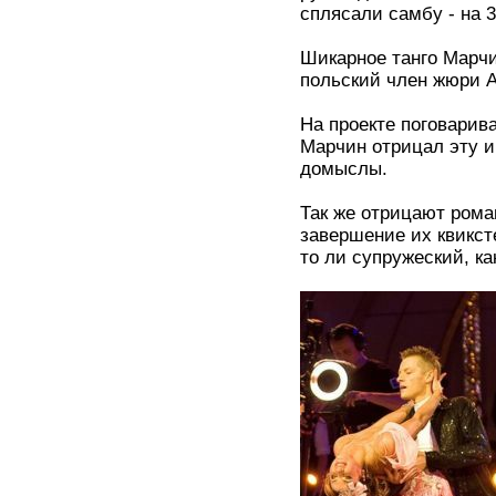
сплясали самбу - на 
Шикарное танго Марчи
польский член жюри А
На проекте поговарив
Марчин отрицал эту 
домыслы.
Так же отрицают рома
завершение их квикст
то ли супружеский, к