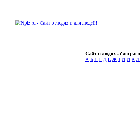
Сайт о людях - биографи
А
Б
В
Г
Д
Е
Ж
З
И
Й
К
Л