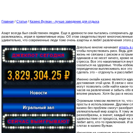
Главная
/
Статьи
/
Казино Вулкан - лучше заведение для отдыха
Азарт всегда был свойственен людям. Еще в древности они пытались соперничать дру
развлекались, играя в примитивные игры. Об этом свидетельствуют многочисленные
удивительно, что современные люди тоже очень азартны и любят развлечения этого 
Довольно многие начинают
играть в
чтобы почувствовать риск. Ведь дл
жизнь не связана с риском и остры
одинаков и не несет ничего, кроме н
стресса. Все это накапливается вну
сказаться на здоровье. Чтобы избеж
периодически выплескивать все это
сделать это – отдохнуть и расслабит
Именно онлайн казино является ид
достижения этой цели. В связи с не
могут позволить себе найти какое-то
часов на развлечение и забыть обо в
вполне реально. Хотя бы раз в неско
Огромным плюсом является то, что 
просты в использовании. Другими сл
казино без проблем смогут разобрат
увлекательный мир азарта. К тому ж
разнообразны, а значит, каждый игр
удовольствие от процесса, видя на э
любит авто, кто-то приключения. И 
слотах в казино Вулкан.
Несмотря на широкую доступность о