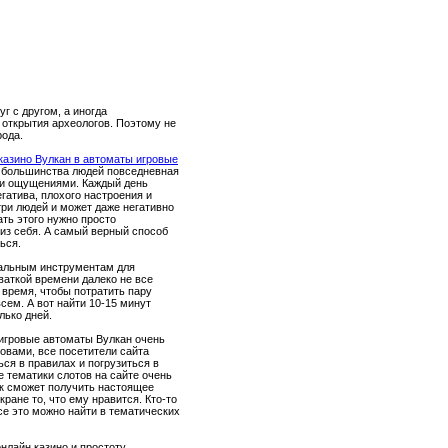
г с другом, а иногда
 открытия археологов. Поэтому не
рода.
 казино Вулкан в автоматы игровые
я большинства людей повседневная
ми ощущениями. Каждый день
егатива, плохого настроения и
три людей и может даже негативно
ать этого нужно просто
 из себя. А самый верный способ
ься.
еальным инструментам для
хваткой времени далеко не все
 время, чтобы потратить пару
сем. А вот найти 10-15 минут
лько дней.
игровые автоматы Вулкан очень
овами, все посетители сайта
ься в правилах и погрузиться в
е тематики слотов на сайте очень
ок сможет получить настоящее
кране то, что ему нравится. Кто-то
все это можно найти в тематических
нлайн казино и простоту