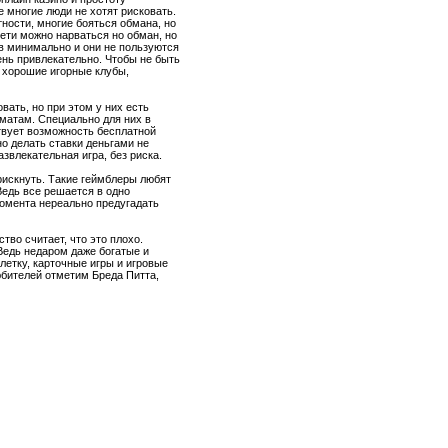
е многие люди не хотят рисковать.
тности, многие бояться обмана, но
сети можно нарваться но обман, но
в минимально и они не пользуются
ень привлекательно. Чтобы не быть
 хорошие игорные клубы,
вать, но при этом у них есть
оматам. Специально для них в
твует возможность бесплатной
но делать ставки деньгами не
азвлекательная игра, без риска.
рискнуть. Такие геймблеры любят
Ведь все решается в одно
момента нереально предугадать
тво считает, что это плохо.
 Ведь недаром даже богатые и
летку, карточные игры и игровые
юбителей отметим Бреда Питта,