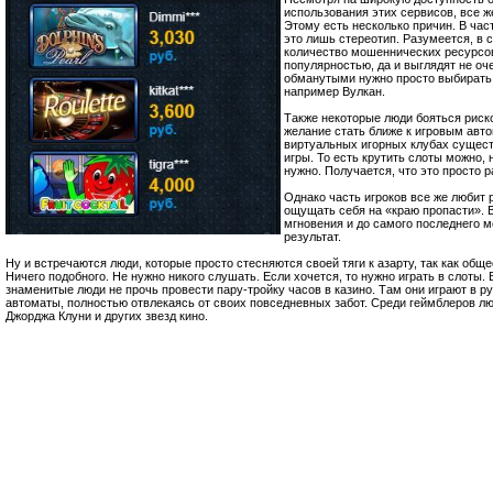
использования этих сервисов, все ж
Этому есть несколько причин. В час
это лишь стереотип. Разумеется, в 
количество мошеннических ресурсо
популярностью, да и выглядят не оч
обманутыми нужно просто выбирать
например Вулкан.
Также некоторые люди бояться риско
желание стать ближе к игровым авт
виртуальных игорных клубах сущес
игры. То есть крутить слоты можно, 
нужно. Получается, что это просто р
Однако часть игроков все же любит 
ощущать себя на «краю пропасти». 
мгновения и до самого последнего 
результат.
Ну и встречаются люди, которые просто стесняются своей тяги к азарту, так как общес
Ничего подобного. Не нужно никого слушать. Если хочется, то нужно играть в слоты.
знаменитые люди не прочь провести пару-тройку часов в казино. Там они играют в ру
автоматы, полностью отвлекаясь от своих повседневных забот. Среди геймблеров л
Джорджа Клуни и других звезд кино.