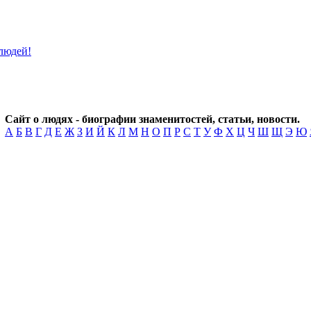
Сайт о людях - биографии знаменитостей, статьи, новости.
А
Б
В
Г
Д
Е
Ж
З
И
Й
К
Л
М
Н
О
П
Р
С
Т
У
Ф
Х
Ц
Ч
Ш
Щ
Э
Ю