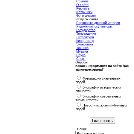
Ссылки
О сайте
Реклама
Источники
Фотогалерея
Разделы сайта
Персонажи древней истории
Художники, скульпторы
Государство
Телевидение
Литература
Кино, театр
Экономика
Техника
Музыка
Наука
Спорт
Опросы
Какая информация на сайте Вас
заинтересовала?
Фотографии знаменитых
людей
Биографии исторических
личностей
Биографии современных
знаменитостей
Новости из жизни публичных
людей
Поиск