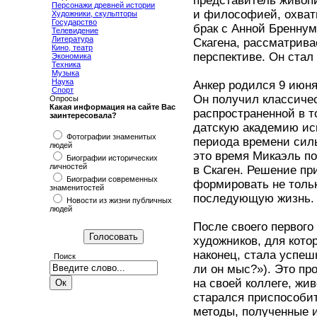
представитель живопи
Персонажи древней истории
и философией, охват
Художники, скульпторы
Государство
брак с Анной Бреннум
Телевидение
Литература
Скагена, рассматрива
Кино, театр
перспективе. Он стал
Экономика
Техника
Музыка
Наука
Анкер родился 9 июня
Спорт
Он получил классиче
Опросы
Какая информация на сайте Вас
распространенной в 
заинтересовала?
датскую академию иску
Фотографии знаменитых
периода времени силь
людей
это время Микаэль по
Биографии исторических
личностей
в Скаген. Решение пр
Биографии современных
формировать не тольк
знаменитостей
последующую жизнь.
Новости из жизни публичных
людей
После своего первого
художников, для кото
наконец, стала успешн
Поиск
ли он мыс?»). Это пр
на своей коллеге, жи
старался приспособит
методы, полученные 