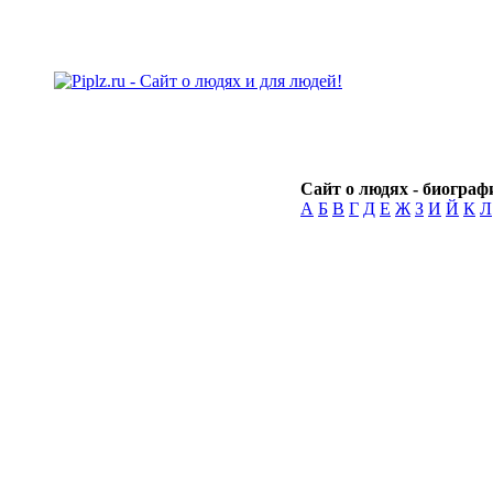
Сайт о людях - биографи
А
Б
В
Г
Д
Е
Ж
З
И
Й
К
Л