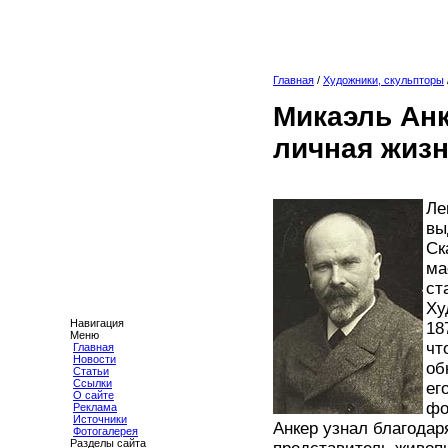
Главная
/
Художники, скульпторы
Микаэль Анк
личная жизн
Ле
вы
Ск
ма
ст
Ху
Навигация
18
Меню
чт
Главная
Новости
об
Статьи
Ссылки
ег
О сайте
фо
Реклама
Источники
Анкер узнал благода
Фотогалерея
Разделы сайта