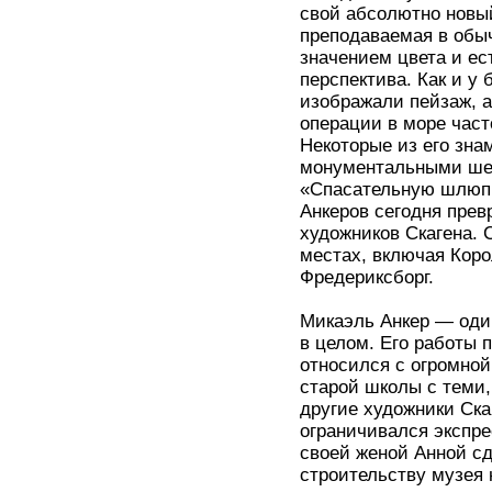
свой абсолютно новый
преподаваемая в обы
значением цвета и ес
перспектива. Как и у
изображали пейзаж, а
операции в море част
Некоторые из его зна
монументальными шед
«Спасательную шлюпк
Анкеров сегодня прев
художников Скагена. 
местах, включая Кор
Фредериксборг.
Микаэль Анкер — один
в целом. Его работы 
относился с огромно
старой школы с теми,
другие художники Ска
ограничивался экспре
своей женой Анной сд
строительству музея 