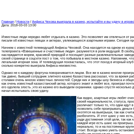
Главная
/
Новости
/
Анфиса Чехова выиграла в казино, испытайте и вы удачу в игров
Дата: 2018-03-03 13:00
Известные люди нередко любят отдыхать в казино. Это позволяет им отвлечься от ра
писали об известных певцах и актерах, увлекающихся азартными играми. Сегодня п
Начнем с известной телеведущей Анфисы Чеховой. Она находится на одном из курор
телепроекта «Взвешенные и счастливые люди». разумеется в роли ведущей. В свобо
наслаждается морем, красивой природой и посещает разные развлекательные заведе
своей странице в соцсети пост о том, что побывала в местном казино. Напомним, чт
легальная игорная зона. И телеведущая похвасталась, что этот поход в игорный клу
сколько конкретно выиграла Анфиса неизвестно.
Однако не к каждому фортуна поворачивается лицом. Все же в казино многие проигры
так давно, бывший сотрудник элитного казино Казахстана рассказал, что за время ра
столами очень многих известных личностей. Среди них и звезды шоу бизнеса и обще
как очень известный казахстанский актер, которого знают и любят все, проиграл почт
его одолела злость ,что из казино его выводили охранники. однако спустя несколько 
начал испытывать свою удачу.
Как видно, азартные игры любят оче
своей национальности, статуса, про
различает только то, что одни идут 
позволить себе проигрывать деньги 
охотятся на выигрыши, так как счи
разбогатеть. И этот шанс у них есть,
ради достижения этой цели, так как 
каждой игре есть шанс на проигрыш.
нереально, то и на постоянные кру
стоит. Всегда нужно уметь останови
чтобы не остаться ни с чем.