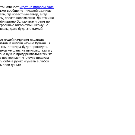
кто начинает
играть в игровом зале
дьми вообще нет никакой разницы.
ть, где известный актер, а где
ь, просто невозможно. Да это и не
айн казино Вулкан все играют по
строенные алгоритмы никому не
ывать, даже будь это самый
ше людей начинают отдавать
атам в онлайн казино Вулкан. В
 том, что игра будет проходить
такой же шанс на выигрыш, как и у
авно нужно придерживаться тех же
з повторимся, что суть правила
ть себя в руках и уметь в любой
ь свои деньги.