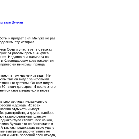
ом зале Вулкан
боты и придает сил. Мы уже не раз
родолжим эту историю.
тов Сочи и участвует в съемках
дное от работы время, Анфиса
ния. Недавно она написала на
о в Краснодарском крае находится
б принес ей выигрыш. правда
вают, в том числе и звезды. Не
боты там он видел за игровыми
ственные деятели. Он сам видел,
и 80 тысяч долларов. И после этого
дней он снова вернулся и вновь
нь многие люди, независимо от
фессии и дохода. Их всех
в казино отдыхать и могут
без расстройств, а другие наоборот
тают казино реальным шансом
 однако глупо ставить все на кон,
казино Вулкан это не банкомат и в
 А так как предсказать свою удачу
пные выигрыши рассчитывать не
ться и иметь запасной план отхода,