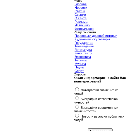
Меню
Главная
Новости
Статьи
Ссылки
О сайте
Реклама
Источники
Фотогалерея
Разделы сайта
Персонажи древней истории
Художники, скульпторы
Государство
Телевидение
Литература
Кино, театр
Экономика
Техника
Музыка
Наука
Спорт
Опросы
Какая информация на сайте Вас
заинтересовала?
Фотографии знаменитых
людей
Биографии исторических
личностей
Биографии современных
знаменитостей
Новости из жизни публичных
людей