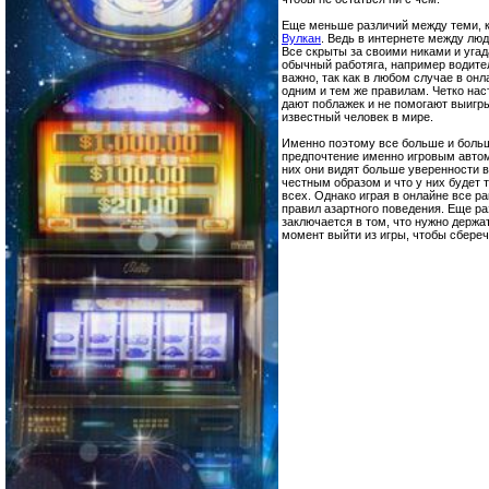
Еще меньше различий между теми, 
Вулкан
. Ведь в интернете между лю
Все скрыты за своими никами и угада
обычный работяга, например водител
важно, так как в любом случае в онл
одним и тем же правилам. Четко на
дают поблажек и не помогают выигр
известный человек в мире.
Именно поэтому все больше и боль
предпочтение именно игровым автом
них они видят больше уверенности в
честным образом и что у них будет 
всех. Однако играя в онлайне все р
правил азартного поведения. Еще ра
заключается в том, что нужно держа
момент выйти из игры, чтобы сбереч