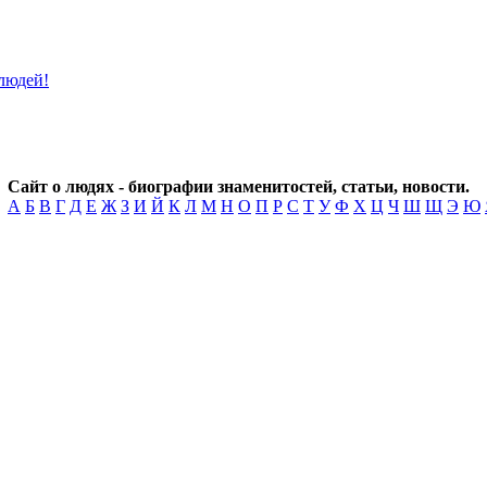
Сайт о людях - биографии знаменитостей, статьи, новости.
А
Б
В
Г
Д
Е
Ж
З
И
Й
К
Л
М
Н
О
П
Р
С
Т
У
Ф
Х
Ц
Ч
Ш
Щ
Э
Ю