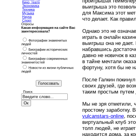
проигрышах геймблер
Кино, театр
выигрыша это позволи
Экономика
Техника
для Максима этот мет
Музыка
Наука
что делает. Как прави
Спорт
Опросы
Какая информация на сайте Вас
Однако это не означае
заинтересовала?
играть в онлайн кази
Фотографии знаменитых
выигрыш она не дает.
людей
набравшись достаточн
Биографии исторических
личностей
давно не новичок в ка
Биографии современных
в тайне мечтали оказа
знаменитостей
фортуну, хотя бы не н
Новости из жизни публичных
людей
После Галкин покинул
своих друзей, где во
таким простым путем 
Поиск
Мы не зря отметили, 
простому заработку. В
vulcanstars-online
, по
виртуальный клуб это
толп людей, не играет
находится дома, за к