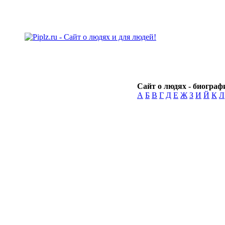
Сайт о людях - биографи
А
Б
В
Г
Д
Е
Ж
З
И
Й
К
Л