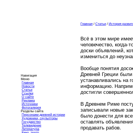
Главная
/
Статьи
/
История развит
Всё в этом мире имее
человечество, когда-т
доски объявлений, ко
измениться до неузна
Вообще понятия досок
Древней Греции были
Навигация
Меню
устанавливались на г
Главная
информацию. Наприме
Новости
Статьи
достигли совершеннол
Ссылки
О сайте
Реклама
В Древнем Риме посту
Источники
Фотогалерея
записывали новые за
Разделы сайта
Персонажи древней истории
было донести для все
Художники, скульпторы
оставлять объявления
Государство
Телевидение
продавать рабов.
Литература
Кино, театр