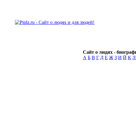
Сайт о людях - биографи
А
Б
В
Г
Д
Е
Ж
З
И
Й
К
Л