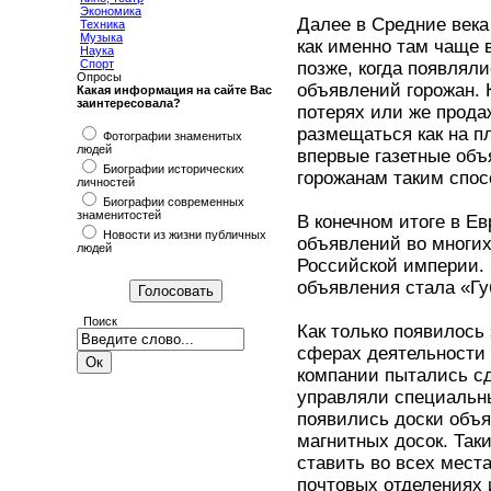
Экономика
Далее в Средние века
Техника
Музыка
как именно там чаще 
Наука
Спорт
позже, когда появлял
Опросы
объявлений горожан. 
Какая информация на сайте Вас
заинтересовала?
потерях или же прода
размещаться как на пл
Фотографии знаменитых
людей
впервые газетные объ
Биографии исторических
горожанам таким спос
личностей
Биографии современных
знаменитостей
В конечном итоге в Е
Новости из жизни публичных
объявлений во многих
людей
Российской империи. 
объявления стала «Гу
Поиск
Как только появилось
сферах деятельности 
компании пытались сд
управляли специальны
появились доски объя
магнитных досок. Так
ставить во всех места
почтовых отделениях 