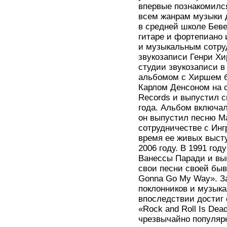
впервые познакомился
всем жанрам музыки 
в средней школе Беве
гитаре и фортепиано 
и музыкальным сотру
звукозаписи Генри Хи
студии звукозаписи 
альбомом с Хиршем б
Карлом Денсоном на с
Records и выпустил с
года. Альбом включал
он выпустил песню Ма
сотрудничестве с Инг
время ее живых высту
2006 году. В 1991 го
Ванессы Паради и вы
свои песни своей быв
Gonna Go My Way». За
поклонников и музыка
впоследствии достиг с
«Rock and Roll Is Dea
чрезвычайно популяр