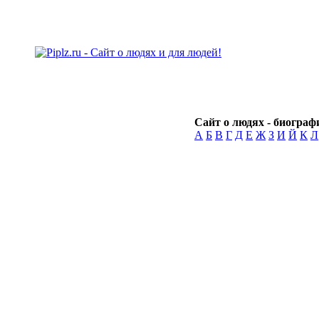
Сайт о людях - биографи
А
Б
В
Г
Д
Е
Ж
З
И
Й
К
Л