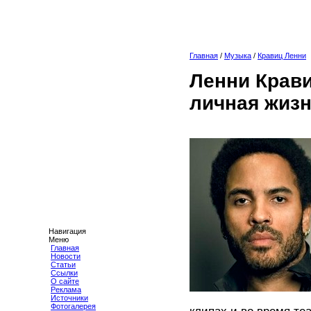
Главная
/
Музыка
/
Кравиц Ленни
Ленни Крави
личная жизн
Навигация
Меню
Главная
Новости
Статьи
Ссылки
О сайте
Реклама
Источники
Фотогалерея