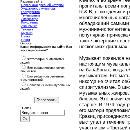
клипах и во время те
Разделы сайта
Персонажи древней истории
пропитаны всеми попу
Художники, скульпторы
R & B, психоделик и 
Государство
Телевидение
многочисленных награ
Литература
Кино, театр
обладающий самыми 
Экономика
мужчина-исполнитель
Техника
Музыка
популярная прическа 
Наука
Спорт
также актерские спос
Опросы
нескольких фильмах,
Какая информация на сайте Вас
заинтересовала?
Музыкант появился на
Фотографии знаменитых
людей
настоящим музыкальн
Биографии исторических
на барабанах, когда е
личностей
музыкантом. Его мать
Биографии современных
знаменитостей
никогда не считал се
Новости из жизни публичных
спиритуализме. В шк
людей
музыкальных жанров, 
блюзом. Это значител
старше. В 1974 году 
Поиск
его матери предложи
Кравиц присоединилс
выступал в течение т
участником «Третьей