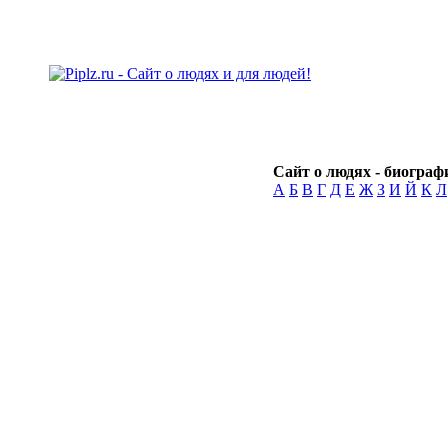
Сайт о людях - биографи
А
Б
В
Г
Д
Е
Ж
З
И
Й
К
Л