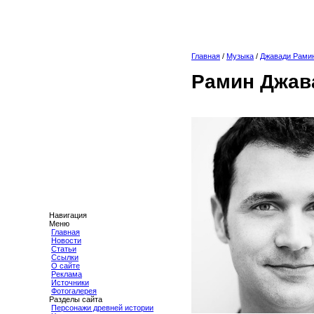
Главная
/
Музыка
/
Джавади Рами
Рамин Джав
Навигация
Меню
Главная
Новости
Статьи
Ссылки
О сайте
Реклама
Источники
Фотогалерея
Разделы сайта
Персонажи древней истории