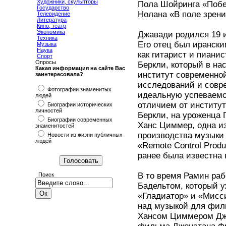
Художники, скульпторы
Пола Шойринга «Побег
Государство
Нолана «В поле зрени
Телевидение
Литература
Кино, театр
Экономика
Джавади родился 19 и
Техника
Его отец был ирански
Музыка
Наука
как гитарист и пиани
Спорт
Опросы
Беркли, который в н
Какая информация на сайте Вас
институт современной
заинтересовала?
исследований и совр
Фотографии знаменитых
идеальную успеваемо
людей
отличием от институт
Биографии исторических
личностей
Беркли, на уроженца
Биографии современных
Ханс Циммер, одна и
знаменитостей
производства музыки
Новости из жизни публичных
людей
«Remote Control Prod
ранее была известна к
В то время Рамин ра
Поиск
Бадельтом, который 
«Гладиатор» и «Мисс
над музыкой для фил
Хансом Циммером Джа