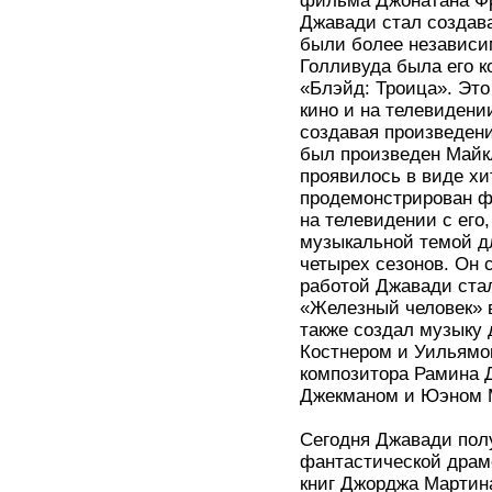
фильма Джонатана Фрэ
Джавади стал создав
были более независи
Голливуда была его 
«Блэйд: Троица». Это
кино и на телевидени
создавая произведен
был произведен Майк
проявилось в виде хи
продемонстрирован ф
на телевидении с ег
музыкальной темой дл
четырех сезонов. Он 
работой Джавади ста
«Железный человек» в
также создал музыку 
Костнером и Уильямом
композитора Рамина 
Джекманом и Юэном М
Сегодня Джавади пол
фантастической драме
книг Джорджа Мартин