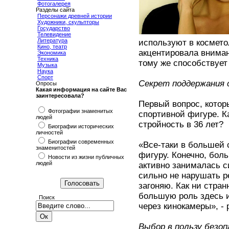
Фотогалерея
Разделы сайта
Персонажи древней истории
Художники, скульпторы
Государство
Телевидение
Литература
используют в космето
Кино, театр
акцентировала вниман
Экономика
Техника
тому же способствует
Музыка
Наука
Спорт
Секрет поддержания 
Опросы
Какая информация на сайте Вас
заинтересовала?
Первый вопрос, котор
Фотографии знаменитых
спортивной фигуре. К
людей
стройность в 36 лет?
Биографии исторических
личностей
Биографии современных
«Все-таки в большей 
знаменитостей
фигуру. Конечно, боль
Новости из жизни публичных
людей
активно занималась с
сильно не нарушать ре
загоняю. Как ни стран
большую роль здесь и
Поиск
через кинокамеры», - 
Выбор в пользу безо