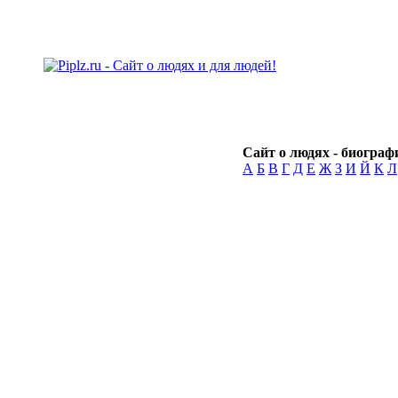
Сайт о людях - биографи
А
Б
В
Г
Д
Е
Ж
З
И
Й
К
Л