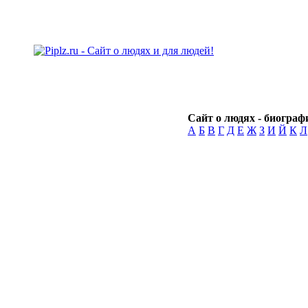
Сайт о людях - биографи
А
Б
В
Г
Д
Е
Ж
З
И
Й
К
Л