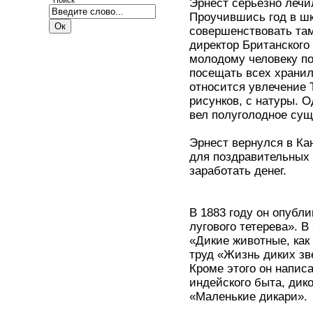
Поиск
Эрнест серьезно лечил
Проучившись год в шк
совершенствовать там
директор Британского 
молодому человеку по
посещать всех хранил
относится увлечение 
рисунков, с натуры. 
вел полуголодное сущ
Эрнест вернулся в Ка
для поздравительных 
заработать денег.
В 1883 году он опубл
лугового тетерева». 
«Дикие животные, как 
труд «Жизнь диких зв
Кроме этого он напис
индейского быта, дик
«Маленькие дикари».