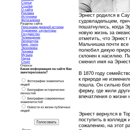
Статьи
Ссылки
О сайте
Реклама
Эрнест родился в Сау
Источники
Фотогалерея
судовладельцем, при
Разделы сайта
пошатнулись, когда Э
Персонажи древней истории
Художники, скульпторы
новую жизнь за океан
Государство
Телевидение
отметить, что Эрнест
Литература
Мальчишка почти все 
Кино, театр
Экономика
полюбил дикую природ
Техника
Музыка
склонен к насилию. П
Наука
сменил имя на Эрнест
Спорт
Опросы
Какая информация на сайте Вас
заинтересовала?
В 1870 году семейств
к природе не изменил
Фотографии знаменитых
пошла. Он сильно бол
людей
Биографии исторических
ферму, где жили друг
личностей
впечатления о жизни 
Биографии современных
знаменитостей
Новости из жизни публичных
людей
Эрнест вернулся в Тор
поступить в колледж 
сожалению, на этот р