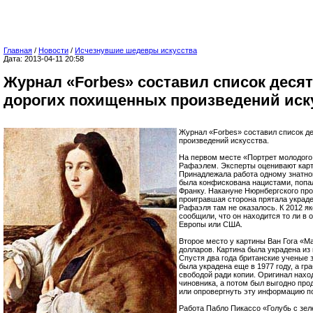
Главная
/
Новости
/
Исчезнувшие шедевры искусства
Дата: 2013-04-11 20:58
Журнал «Forbes» составил список деся
дорогих похищенных произведений иск
Журнал «Forbes» составил список д
произведений искусства.
На первом месте «Портрет молодого
Рафаэлем. Эксперты оценивают карт
Принадлежала работа одному знатном
была конфискована нацистами, попал
Франку. Накануне Нюрнбергского про
проигравшая сторона прятала украд
Рафаэля там не оказалось. К 2012 я
сообщили, что он находится то ли в
Европы или США.
Второе место у картины Ван Гога «М
долларов. Картина была украдена из 
Спустя два года британские ученые 
была украдена еще в 1977 году, а гр
свободой ради копии. Оригинал наход
чиновника, а потом был выгодно про
или опровергнуть эту информацию п
Работа Пабло Пикассо «Голубь с зе