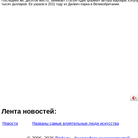
Последнее же, десятое место, занимает статую «Две формы» автора Барбары Хэпуор
тысяч долларов. Ее украли в 2011 году из Далвич-парка в Великобритании.
Лента новостей:
Новости
Названы самые влиятельные люди искусства