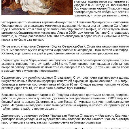
в списке; оценивается экспертами в
украдена в 2010 году из Парижского
Вор украл пять картин Пикассо и ещ
полтора года были найдены и заказчи
признался, что почувствовал слежку
Четвертое место занимает картина «Рождество со Святыми Франциском и Лаврентие
Она оценивается в двадцать миллионов долларов. Исчезла она из часовни Сан Лорен
году. Считается, что в этом деле замешана сицилийская мафия, но спецслужбы пока 
шедевр изобразительного искусства. Лишь в 2009 году киллер Гаспаре Спатуцца расск
полотно, он также рассказал о том, что его обглодали в сарае крысы и свиньи, а пот
продать ее было уже нельзя.
Пятое место у картины Сезанна «Вид на Овер-сюр-Уаз». Стоит она около пяти милли
из Эшмоловского музея искусства и археологии в Оксфорде. Пока жители Оксфорда 
XX века, вор проник в музей и унес самое ценное из полотен импрессионистов.
Скульптура Генри Мура «Лежащая фигура» считается безвозвратно утерянной. В спи
эксперты говорят, что стоит работа $4,6 млн. Трое неизвестных, выдавая себя за пр
выкрали работу прямиком из поместья ее автора в 2005 году. Ее так и не нашли посл
к выводу, что скульптуру переплавили.
Седьмое место у одной из скрипок Страдивари. Стоит она почти три миллиона долла
искусства из нью-йоркской квартиры известной скрипачки Эрики Морини в 1995 году. 
больнице в тяжелом состоянии, ведь ей было 90 лет. Следов взлома полиция не обна
скрипку украл кто-то, кто был вхож в семью музыкантши.
Восьмое место занимает картина О. Ренуара «Мадлен с цветами в волосах, опирающ
работы – один миллион долларов. Досталась она грабителю случайно. В 2011 году в
богатый дом на западе Хьюстона в штате Техас. Он угрожал хозяину, требовал выложи
доме. Испуганный владелец смог лишь указать на картину и назвать ее примерную с
тайно продать работу вор не сможет.
Девятое место занимает работа Франца ван Мириса Старшего – «Кавалер». Картина,
долларов была украдена из Художественной галереи Нового Южного Уэльса в Австрали
просто унесли в сумке, так как полотно очень небольшого размера.