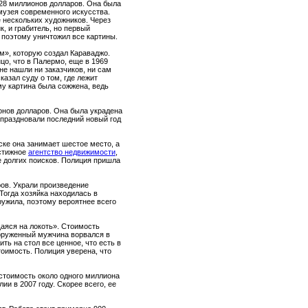
 28 миллионов долларов. Она была
 музея современного искусства.
е нескольких художников. Через
к, и грабитель, но первый
, поэтому уничтожил все картины.
м», которую создал Караваджо.
цо, что в Палермо, еще в 1969
не нашли ни заказчиков, ни сам
азал суду о том, где лежит
ому картина была сожжена, ведь
онов долларов. Она была украдена
праздновали последний новый год
ске она занимает шестое место, а
естижное
агентство недвижимости
,
е долгих поисков. Полиция пришла
ров. Украли произведение
Тогда хозяйка находилась в
ружила, поэтому вероятнее всего
аяся на локоть». Стоимость
ооруженный мужчина ворвался в
ть на стол все ценное, что есть в
тоимость. Полиция уверена, что
 стоимость около одного миллиона
и в 2007 году. Скорее всего, ее