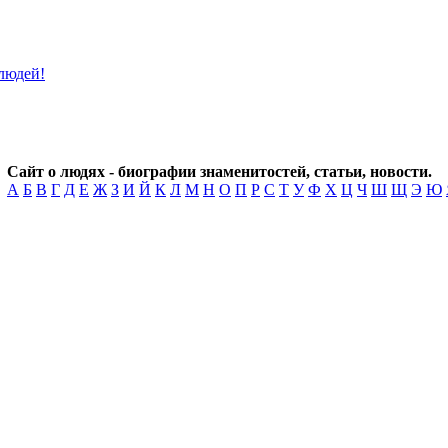
Сайт о людях - биографии знаменитостей, статьи, новости.
А
Б
В
Г
Д
Е
Ж
З
И
Й
К
Л
М
Н
О
П
Р
С
Т
У
Ф
Х
Ц
Ч
Ш
Щ
Э
Ю