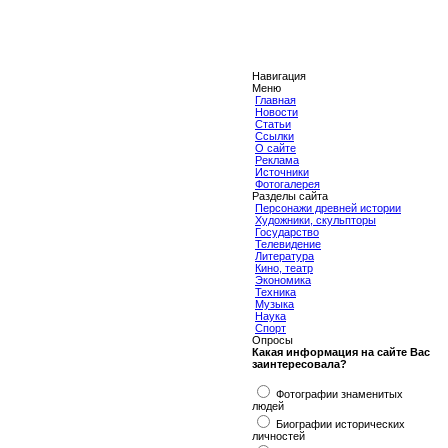
Навигация
Меню
Главная
Новости
Статьи
Ссылки
О сайте
Реклама
Источники
Фотогалерея
Разделы сайта
Персонажи древней истории
Художники, скульпторы
Государство
Телевидение
Литература
Кино, театр
Экономика
Техника
Музыка
Наука
Спорт
Опросы
Какая информация на сайте Вас
заинтересовала?
Фотографии знаменитых
людей
Биографии исторических
личностей