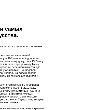
ти самых
усства.
есяти самых дорогих похищенных
 человека», написанный
ину в 100 миллионов долларов.
у польскому дому, но в 1939 году
а к генерал-губернатору Гансу
цесса он перечислил места, где
енную живопись, но шедевра
кобы напали на след шедевра,
 одном из банковских хранилищ
аки», стоимостью 50 миллионов
каирского музея в 2010 году.
заявили, что настоящая картина
абители в Египте рисковали
ился у какого-то египетского
дан заграницу. Однако подтвердить
ока невозможно.
леным горошком» является третьей