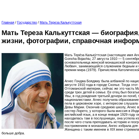
Главная
/
Государство
/
Мать Тереза Калькуттская
Мать Тереза Калькуттская — биография
жизни, фотографии, справочная инфор
Мать Тере́за Кальку́ттская (настоящее имя Аг
Gonxha Bojaxhiu; 27 августа 1910 — 5 сентяб
основательница женской монашеской конгрег
Любви», занимающейся служением бедным и 
премии мира (1979). Причислена Католическо
Агнес Гонджа Бояджиу была албанкой по наци
августе 1910 года в городе Скопье. Тогда этот
Оттоманской империи, сейчас же это часть М
среди трех детей в семье. Ее отец был богат
Увы, в год рождения третьей дочери он погиб,
националистами. Агнес получила образование
пела в церковном хоре, с интересом слушала
Девы Марии. Окончив среднюю школу, Агнес в
сестер Лорето, у которого была миссия в Инд
английский язык, а в конце января 1929 году о
находилась там в послушницах, она успела из
после чего стала преподавать историю и геог
пострижением в монахини, Ангес избрала для 
Женщина с таким именем в XIX веке стремил
больше добра.