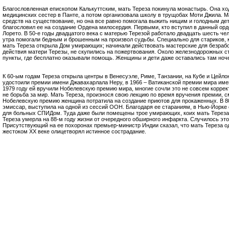
Благословленная епископом Калькуттским, мать Тереза покинула монастырь. Она хо
медицинских сестер в Панте, а потом организовала школу в трущобах Моти Джила. М
средств на существование, но она все равно помогала выжить нищим и голодным дет
благословил ее на создание Ордена милосердия. Первыми, кто вступил в данный ор
Лорето. В 50-е годы двадцатого века с матерью Терезой работало двадцать шесть че
утра помогали бедным и брошенным на произвол судьбы. Специально для стариков,
мать Тереза открыла Дом умирающих; начинали действовать мастерские для безраб
действия матери Терезы, не скупились на пожертвования. Около железнодорожных с
пункты, где бесплатно оказывали помощь. Женщины и дети даже оставались там ноче
К 60-ым годам Тереза открыла центры в Венесуэле, Риме, Танзании, на Кубе и Цейлон
удостоили премии имени Джавахарлала Неру, в 1966 – Ватиканской премии мира имени
1979 году ей вручили Нобелевскую премию мира, многие сочли это не совсем коррек
не борьба за мир. Мать Тереза, произнося свою лекцию по время вручения премии, с
Нобелевскую премию женщина потратила на создание приютов для прокаженных. В 80
эмиссар, выступила на одной из сессий ООН. Благодаря ее стараниям, в Нью-Йорке
для больных СПИДом. Туда даже были помещены трое умирающих, коих мать Тереза
Тереза умерла на 88-м году жизни от очередного обширного инфаркта. Случилось это 
Присутствующий на ее похоронах премьер-министр Индии сказал, что мать Тереза од
жестоком XX веке олицетворял истинное сострадание.