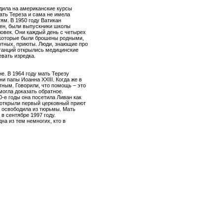
дила на американские курсы
ать Тереза и сама не имела
ям. В 1950 году Ватикан
ден, были выпускники школы
ловек. Они каждый день с четырех
 которые были брошены родными,
отных, приюты. Люди, знающие про
танций открылись медицинские
вать изредка.
е. В 1964 году мать Терезу
 папы Иоанна XXIII. Когда же в
тным. Говорили, что помощь – это
могла доказать обратное.
-е годы она посетила Ливан как
 открыли первый церковный приют
 освободила из тюрьмы. Мать
в сентябре 1997 году.
на из тем немногих, кто в