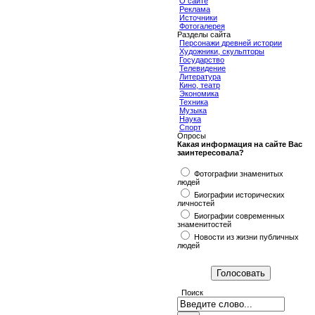
О сайте
Реклама
Источники
Фотогалерея
Разделы сайта
Персонажи древней истории
Художники, скульпторы
Государство
Телевидение
Литература
Кино, театр
Экономика
Техника
Музыка
Наука
Спорт
Опросы
Какая информация на сайте Вас
заинтересовала?
Фотографии знаменитых
людей
Биографии исторических
личностей
Биографии современных
знаменитостей
Новости из жизни публичных
людей
Поиск