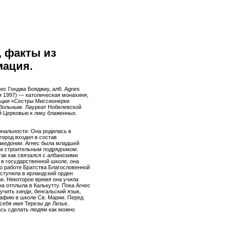
, факты из
мация.
нес Гонджа Бояджиу, алб. Agnes
ря 1997) — католическая монахиня,
ации «Сестры Миссионерки
больным. Лауреат Нобелевской
й Церковью к лику блаженных.
ональности. Она родилась в
 город входил в состав
акедонии. Агнес была младшей
ым строительным подрядчиком.
 так как связался с албанскими
 в государственной школе, она
 о работе Братства Благословенной
ступила в ирландский орден
ии. Некоторое время она учила
на отплыла в Калькутту. Пока Агнес
учить хинди, бенгальский язык,
рафию в школе Св. Марии. Перед
себя имя Терезы де Лизье.
ась сделать людям как можно