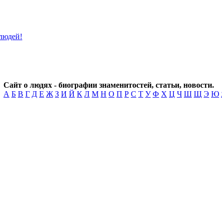
Сайт о людях - биографии знаменитостей, статьи, новости.
А
Б
В
Г
Д
Е
Ж
З
И
Й
К
Л
М
Н
О
П
Р
С
Т
У
Ф
Х
Ц
Ч
Ш
Щ
Э
Ю