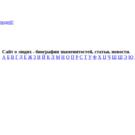
Сайт о людях - биографии знаменитостей, статьи, новости.
А
Б
В
Г
Д
Е
Ж
З
И
Й
К
Л
М
Н
О
П
Р
С
Т
У
Ф
Х
Ц
Ч
Ш
Щ
Э
Ю