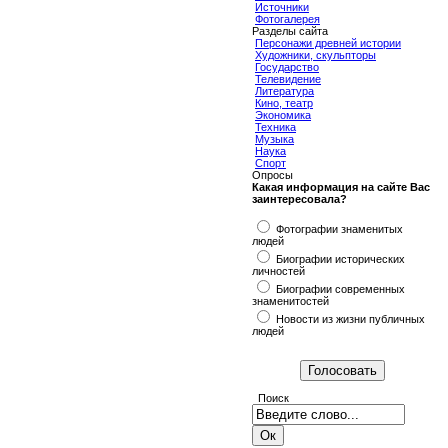
Источники
Фотогалерея
Разделы сайта
Персонажи древней истории
Художники, скульпторы
Государство
Телевидение
Литература
Кино, театр
Экономика
Техника
Музыка
Наука
Спорт
Опросы
Какая информация на сайте Вас
заинтересовала?
Фотографии знаменитых
людей
Биографии исторических
личностей
Биографии современных
знаменитостей
Новости из жизни публичных
людей
Поиск