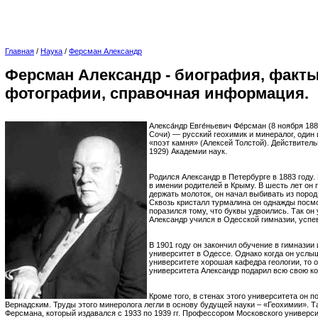
Главная
/
Наука
/
Ферсман Александр
Ферсман Александр - биография, факты
фотографии, справочная информация.
Алекса́ндр Евге́ньевич Фе́рсман (8 ноября 18
Сочи) — русский геохимик и минералог, один
«поэт камня» (Алексей Толстой). Действител
1929) Академии наук.
Родился Александр в Петербурге в 1883 году.
в имении родителей в Крыму. В шесть лет он 
держать молоток, он начал выбивать из пород
Сквозь кристалл турмалина он однажды посмо
поразился тому, что буквы удвоились. Так он
Александр учился в Одесской гимназии, успе
В 1901 году он закончил обучение в гимназии
университет в Одессе. Однако когда он услы
университете хорошая кафедра геологии, то 
университета Александр подарил всю свою к
Кроме того, в стенах этого университета он 
Вернадским. Труды этого минеролога легли в основу будущей науки – «Геохимии». 
Ферсмана, который издавался с 1933 по 1939 гг. Профессором Московского универси