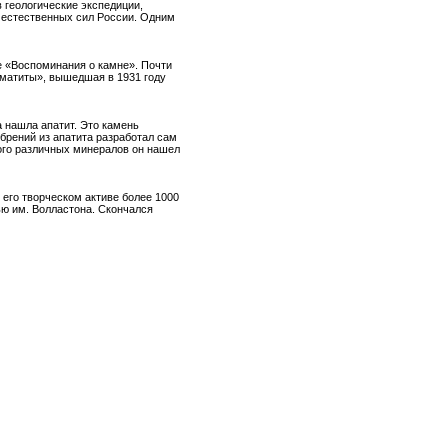
в геологические экспедиции,
ю естественных сил России. Одним
е «Воспоминания о камне». Почти
гматиты», вышедшая в 1931 году
а нашла апатит. Это камень
брений из апатита разработал сам
ого различных минералов он нашел
его творческом активе более 1000
ью им. Волластона. Скончался