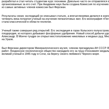
разработал и стал читать студентам курс геохимии. Довольно часто он отправлялся 
организованные за его счет. При Академии наук была создана Комиссия по изучени
из самых активных членов комиссии был Ферсман.
Результаты своих экспедиций он описывал статьях, а впечатлениями делился в книг
четверть века потратил ученый на изучение пегматитовых жил. Его монография «Пе
стала классической в области геологии.
Ученый также совершил ряд открытий. Его экспедиция в горах Кольского полуостров
плодородия, из которого добывают фосфорные удобрения. Новый способ добычи удо
Александр. В Монче-тундре он открыл местоположение никелевых и медных руд. Мн
на Урале.
Был Ферсман директором Минералогического музея, членом президиума АН СССР. В 
работ. Лондонское геологическое общество наградило его за труд «Геохимия» медал
великий ученый в 1945 году в Сочи, на берегу своего любимого Черного моря.