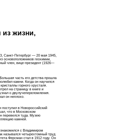
 из жизни,
83, Санкт-Петербург — 20 мая 1945,
 из основоположников геохимии,
ьный член, вице-президент (1926—
 Большая часть его детства прошла
полюбил камни. Когда он научился
 кристаллы горного хрусталя.
трел на страницу в книге и
 узнал о двулучепереломления.
вал он неплохо.
 и поступил в Новороссийский
шал, что в Московском
он перевелся туда. Музею
оллекцию камней.
познакомился с Владимиром
Так назывался четырехтомный труд
тета Ферсман стал в 1912 году. Он