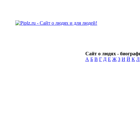
Сайт о людях - биографи
А
Б
В
Г
Д
Е
Ж
З
И
Й
К
Л