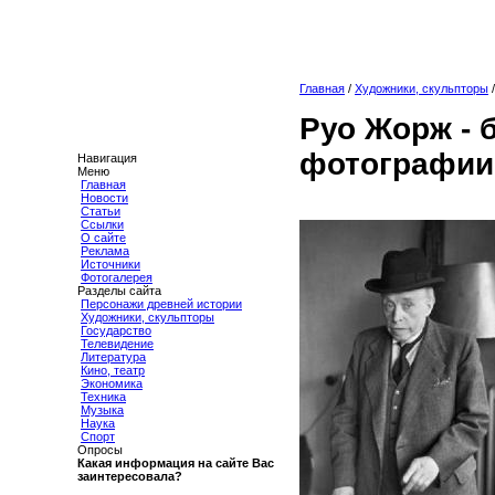
Главная
/
Художники, скульпторы
Руо Жорж - 
фотографии
Навигация
Меню
Главная
Новости
Статьи
Ссылки
О сайте
Реклама
Источники
Фотогалерея
Разделы сайта
Персонажи древней истории
Художники, скульпторы
Государство
Телевидение
Литература
Кино, театр
Экономика
Техника
Музыка
Наука
Спорт
Опросы
Какая информация на сайте Вас
заинтересовала?