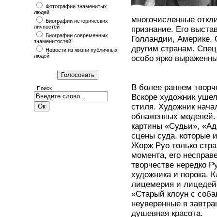
Фотографии знаменитых
людей
многочисленные откли
Биографии исторических
личностей
признание. Его выстав
Биографии современных
Голландии, Америке. 
знаменитостей
другим странам. Спе
Новости из жизни публичных
людей
особо ярко выраженных
В более раннем творч
Поиск
Вскоре художник ушел
стиля. Художник нача
обнаженных моделей. 
картины «Судьи», «А
сцены суда, которые 
Жорж Руо только стра
момента, его несправ
творчестве нередко Р
художника и порока. 
лицемерия и лицедейс
«Старый клоун с соба
неуверенные в завтра
душевная красота.