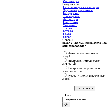
Фотогалерея
Разделы сайта
Персонажи древней истории
Художники, скульпторы
Государство
Телевидение
Литература
Кино, театр
Экономика
Техника
Музыка
Наука
Спорт
Опросы
Какая информация на сайте Вас
заинтересовала?
Фотографии знаменитых
людей
Биографии исторических
личностей
Биографии современных
знаменитостей
Новости из жизни публичных
людей
Поиск