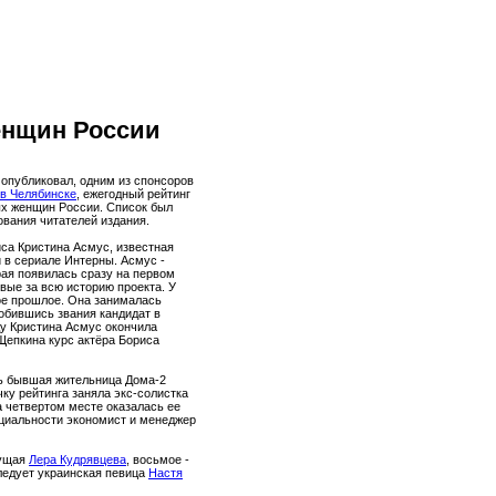
енщин России
опубликовал, одним из спонсоров
 в Челябинске
, ежегодный рейтинг
х женщин России. Список был
ования читателей издания.
иса Кристина Асмус, известная
 в сериале Интерны. Асмус -
рая появилась сразу на первом
вые за всю историю проекта. У
ое прошлое. Она занималась
обившись звания кандидат в
ду Кристина Асмус окончила
Щепкина курс актёра Бориса
ь бывшая жительница Дома-2
чку рейтинга заняла экс-солистка
а четвертом месте оказалась ее
пециальности экономист и менеджер
дущая
Лера Кудрявцева
, восьмое -
следует украинская певица
Настя