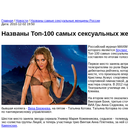
Главная
/
Новости
/
Названы самые сексуальные женщины России
Дата: 2010-12-02 19:50
Названы Топ-100 самых сексуальных ж
Российский журнал MAXIM 
которого является
боулинг
Топ-100 самых сексуальны
составлен по итогам голос
Первое место заняла актр
телезрителям по роли Вари
дебютантка рейтинга, кото
месте, что произошло впер
Кристины Асмус спортивн
спортивной гимнастикой, д
мастера спорта. В 2012 го
Театральное училище им. 
Клюева.
На втором месте оказалас
Виктория Боня, третью сто
ВИА Гры Анна Седокова, н
бывшая коллега -
Вера Брежнева
, на пятом - Татьяна Котова. Татьяна Которва по с
по «антикризисному управлению».
Шестое место заняла звезда сериала Универ Мария Кожевникова, седьмое - телеве
экс-солистка группы Лицей, а теперь участница трио Винтаж Анна Плетнева, за ней 
Каменских
.