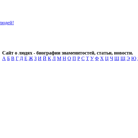
Сайт о людях - биографии знаменитостей, статьи, новости.
А
Б
В
Г
Д
Е
Ж
З
И
Й
К
Л
М
Н
О
П
Р
С
Т
У
Ф
Х
Ц
Ч
Ш
Щ
Э
Ю