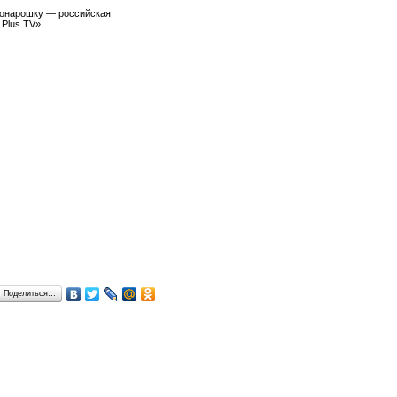
Понарошку — российская
Plus TV».
Поделиться…