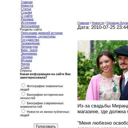
Главная
Новости
Статьи
Ссылки
О сайте
Реклама
Источники
Главная
/
Новости
/
Орландо Блум
Фотогалерея
Дата: 2010-07-25 23:4
Разделы сайта
Персонажи древней истории
Художники, скульпторы
Государство
Телевидение
Литература
Кино, театр
Экономика
Техника
Музыка
Наука
Спорт
Опросы
Какая информация на сайте Вас
заинтересовала?
Фотографии знаменитых
людей
Биографии исторических
личностей
Биографии современных
Из-за свадьбы Миран
знаменитостей
магазине, где должна
Новости из жизни публичных
людей
"Меня любезно освобо