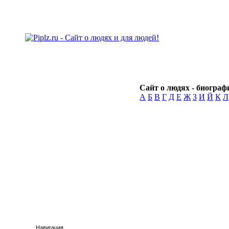
Сайт о людях - биографи
А
Б
В
Г
Д
Е
Ж
З
И
Й
К
Л
Навигация