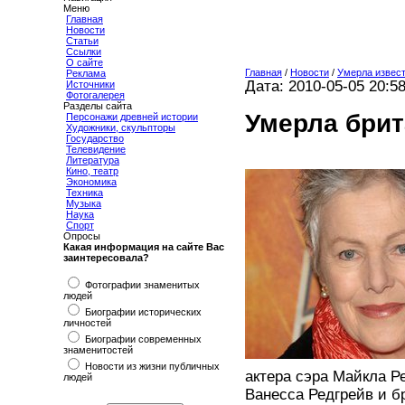
Меню
Главная
Новости
Статьи
Ссылки
О сайте
Главная
/
Новости
/
Умерла извест
Реклама
Дата: 2010-05-05 20:5
Источники
Фотогалерея
Разделы сайта
Умерла брит
Персонажи древней истории
Художники, скульпторы
Государство
Телевидение
Литература
Кино, театр
Экономика
Техника
Музыка
Наука
Спорт
Опросы
Какая информация на сайте Вас
заинтересовала?
Фотографии знаменитых
людей
Биографии исторических
личностей
Биографии современных
знаменитостей
Новости из жизни публичных
актера сэра Майкла Р
людей
Ванесса Редгрейв и б