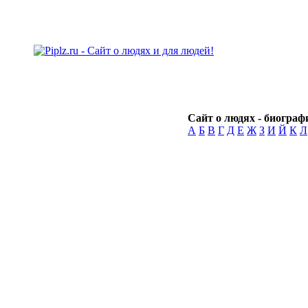
Сайт о людях - биографи
А
Б
В
Г
Д
Е
Ж
З
И
Й
К
Л