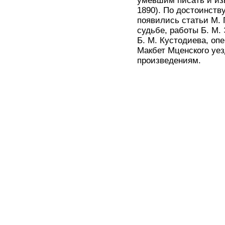
умевшим писать и изы
1890). По достоинству
появились статьи М. 
судьбе, работы Б. М.
Б. М. Кустодиева, оп
Макбет Мценского уез
произведениям.