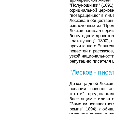
архиерейской жизни" 
"Полунощники" (1891)
официальной церковнос
"возвращению" в либ
Лескова в общественн
извлеченных из "Прол
Лесков написал серию
богоугодном дровокол
златокузнец", 1890),
прочитанного Евангел
повестей и рассказов
узкой национальности
репутацию писателя 
"Лесков - писа
До конца дней Леско
новации - новеллы-ан
кстати" - предполага
блестящим стилизато
"Заметки неизвестног
ремиз", 1894), любив