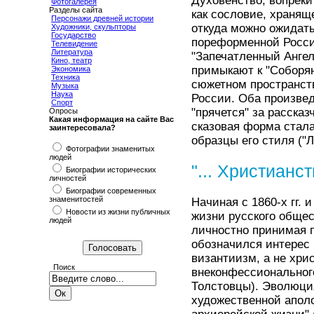
Духовенство, вопреки
Фотогалерея
Разделы сайта
как сословие, хранящ
Персонажи древней истории
откуда можно ожидат
Художники, скульпторы
Государство
пореформенной Росси
Телевидение
Литература
"Запечатленный Ангел
Кино, театр
примыкают к "Соборя
Экономика
Техника
сюжетном пространст
Музыка
Наука
России. Оба произвед
Спорт
"прячется" за расска
Опросы
Какая информация на сайте Вас
сказовая форма стала
заинтересовала?
образцы его стиля ("Л
Фотографии знаменитых
людей
"... Христианс
Биографии исторических
личностей
Биографии современных
знаменитостей
Начиная с 1860-х гг. 
Новости из жизни публичных
жизни русского общес
людей
личностно принимая п
обозначился интерес 
византиизм, а не хрис
Поиск
внеконфессиональног
Толстовцы). Эволюция 
художественной аполо