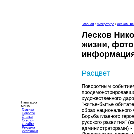
Главная
/
Литература
/
Лесков Ни
Лесков Нико
жизни, фото
информация
Расцвет
Поворотным событием 
продемонстрировавша
художественного даро
Навигация
"житье-бытье обитате
Меню
образ национального 
Главная
Новости
Борьба главного геро
Статьи
Ссылки
русского развития" (
О сайте
администраторами) - 
Реклама
Источники