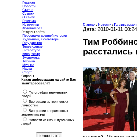
Главная
Новости
Статьи
Ссылки
О сайте
Реклама
Источники
Главная
/
Новости
/
Голливудская 
Фотогалерея
Дата: 2010-01-11 00:24
Разделы сайта
Персонажи древней истории
Тим Роббин
Художники, скульпторы
Государство
Телевидение
расстались 
Литература
Кино, театр
Экономика
Техника
Музыка
Наука
Спорт
Опросы
Какая информация на сайте Вас
заинтересовала?
Фотографии знаменитых
людей
Биографии исторических
личностей
Биографии современных
знаменитостей
Новости из жизни публичных
людей