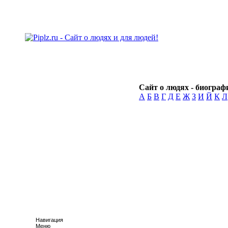
Сайт о людях - биографи
А
Б
В
Г
Д
Е
Ж
З
И
Й
К
Л
Навигация
Меню