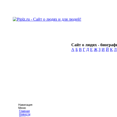
Сайт о людях - биографи
А
Б
В
Г
Д
Е
Ж
З
И
Й
К
Л
Навигация
Меню
Главная
Новости