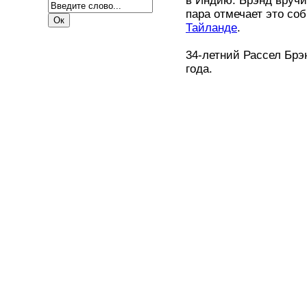
в Индию. Брэнд вручи
пара отмечает это со
Тайланде
.
34-летний Рассел Брэ
года.