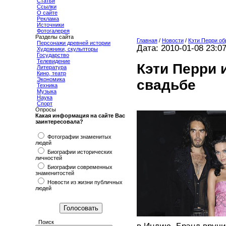
Статьи
Ссылки
О сайте
Реклама
Источники
Фотогалерея
Разделы сайта
Главная
/
Новости
/
Кэти Перри об
Персонажи древней истории
Дата: 2010-01-08 23:0
Художники, скульпторы
Государство
Телевидение
Кэти Перри 
Литература
Кино, театр
Экономика
свадьбе
Техника
Музыка
Наука
Спорт
Опросы
Какая информация на сайте Вас
заинтересовала?
Фотографии знаменитых
людей
Биографии исторических
личностей
Биографии современных
знаменитостей
Новости из жизни публичных
людей
Поиск