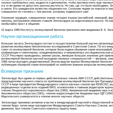
сколько требовалось ума, мудрости и дипломатии, чтобы противостоять еще чрезвы
и в то же время не допустить разгона института. Но там, где это было необходимо, 
и смело. Его гражданское мужество общеизвестно. Скольким людям он помогал в пер
совершенно не считаясь с тем риском, которому подвергался сам!
Огромная эрудиция, совершенное знание четырех языков (английский, немецкий, фра
наконец, неотразимое обаяние ставили Энгельгардта на недосягаемую высоту. Но как
необычайно прост в общении.
22 марта 1988 Институту молекулярной биологии присвоено имя академика В. А. Энге
Научно-организационная работа
Большая заслуга Энгельгардта состоит в осуществлении большой научно-организаци
развитию молекулярно-биологических исследований в Советском Союзе. По его иниц
совет по молекулярной биологии, которым была издана обширная серия монографий
конференции и симпозиумы, координировалась и направлялась исследовательская р
СССР. Регулярно проводились зимние школы, имевшие большое значение для привл
молекулярной биологии научной молодежи смежных специальностей — физиков, хими
1966 начал выходить редактируемый Энгельгардтом журнал Молекулярная биология. 
публикацию обширной серии монографий по наиболее важным вопросам молекулярно
Всемирное признание
Энгельгардт был одним из первых действительных членов АМН СССР, действительн
председателем научного совета по проблемам молекулярной биологии при Президи
СССР и вице-президентом Международного совета научных союзов при ЮНЕСКО, р
редакционных отделов всех изданий БМЭ, основателем и главным редактором журна
членом Лондонского королевского общества (1960), Американской академии наук и ис
биохимического общества (1961), членом-корреспондентом Академии наук ГДР (1950
Марсельского университета и членом многих научных обществ.
Энгельгардт принимал активное участие в международной научной и общественной жиз
членом Бюро, затем вице-президентом Международного Совета Научных Союзов, ак
движении, был членом Советского комитета защиты мира.