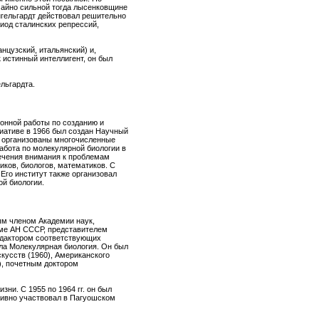
чайно сильной тогда лысенковщине
Энгельгардт действовал решительно
иод сталинских репрессий,
нцузский, итальянский) и,
 истинный интеллигент, он был
льгардта.
онной работы по созданию и
иативе в 1966 был создан Научный
, организованы многочисленные
абота по молекулярной биологии в
ечения внимания к проблемам
ков, биологов, математиков. С
Его институт также организовал
й биологии.
ым членом Академии наук,
уме АН СССР, представителем
едактором соответствующих
ла Молекулярная биология. Он был
кусств (1960), Американского
), почетным доктором
ни. С 1955 по 1964 гг. он был
тивно участвовал в Пагуошском