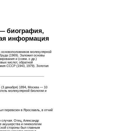
— биография,
ная информация
из основоположников молекулярной
Труда (1969). Заложил основы
рования и (совм. с др.)
вых кислот, обратной
мия СССР (1943, 1979). Золотая
 (3 декабря) 1894, Москва — 10
атель молекулярной биологии и
ыл перевезен в Ярославль, в отчий
о случая. Отец, Александр
е акушерства и гинекологии
нской стороны был главным