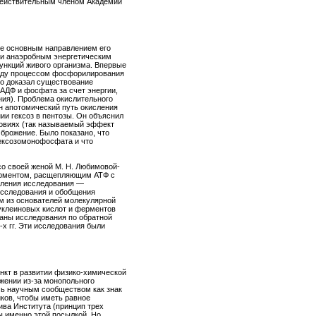
 действительным членом Академии
е основным направлением его
 и анаэробным энергетическим
ункций живого организма. Впервые
ежду процессом фосфорилирования
но доказал существование
АДФ и фосфата за счет энергии,
ния). Проблема окислительного
н апотомический путь окисления
и гексоз в пентозы. Он объяснил
овиях (так называемый эффект
 брожение. Было показано, что
ексозомонофосфата и что
о своей женой М. Н. Любимовой-
ерментом, расщепляющим АТФ с
вления исследования —
исследования и обобщения
м из основателей молекулярной
нуклеиновых кислот и ферментов
ваны исследования по обратной
х гг. Эти исследования были
нкт в развитии физико-химической
ожении из-за монопольного
ось научным сообществом как знак
иков, чтобы иметь равное
ива Института (принцип трех
ы именно этой посылкой. Но