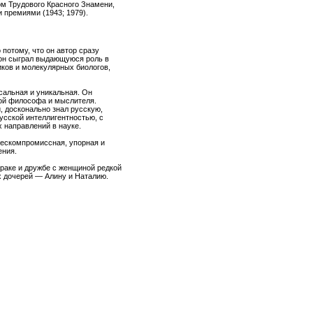
ом Трудового Красного Знамени,
 премиями (1943; 1979).
потому, что он автор сразу
 он сыграл выдающуюся роль в
иков и молекулярных биологов,
сальная и уникальная. Он
ой философа и мыслителя.
 досконально знал русскую,
усской интеллигентностью, с
 направлений в науке.
бескомпромиссная, упорная и
ения.
браке и дружбе с женщиной редкой
х дочерей — Алину и Наталию.