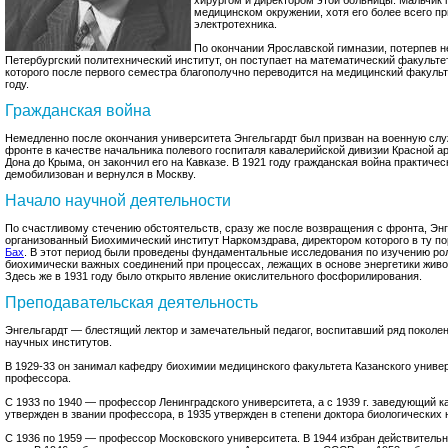
хирургом и директором этой больницы. Мальчик 
медицинском окружении, хотя его более всего п
электротехника.
По окончании Ярославской гимназии, потерпев н
Петербургский политехнический институт, он поступает на математический факульте
которого после первого семестра благополучно переводится на медицинский факульте
году.
Гражданская война
Немедленно после окончания университета Энгельгардт был призван на военную слу
фронте в качестве начальника полевого госпиталя кавалерийской дивизии Красной ар
Дона до Крыма, он закончил его на Кавказе. В 1921 году гражданская война практичес
демобилизован и вернулся в Москву.
Начало научной деятельности
По счастливому стечению обстоятельств, сразу же после возвращения с фронта, Энг
организованный Биохимический институт Наркомздрава, директором которого в ту п
Бах
. В этот период были проведены фундаментальные исследования по изучению ро
биохимически важных соединений при процессах, лежащих в основе энергетики живой 
Здесь же в 1931 году было открыто явление окислительного фосфорилирования.
Преподавательская деятельность
Энгельгардт — блестящий лектор и замечательный педагог, воспитавший ряд поколе
научных институтов.
В 1929-33 он занимал кафедру биохимии медицинского факультета Казанского универ
профессора.
С 1933 по 1940 — профессор Ленинградского университета, а с 1939 г. заведующий 
утвержден в звании профессора, в 1935 утвержден в степени доктора биологических 
С 1936 по 1959 — профессор Московского университета. В 1944 избран действител