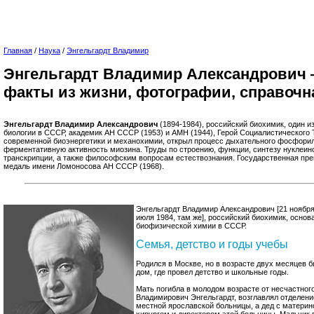
Главная
/
Наука
/
Энгельгардт Владимир
Энгельгардт Владимир Александрович 
факты из жизни, фотографии, справоч
Энгельгардт Владимир Александрович
(1894-1984), российский биохимик, один 
биологии в СССР, академик АН СССР (1953) и АМН (1944), Герой Социалистического 
современной биоэнергетики и механохимии, открыл процесс дыхательного фосфорили
ферментативную активность миозина. Труды по строению, функции, синтезу нуклеино
транскрипции, а также философским вопросам естествознания. Государственная пре
медаль имени Ломоносова АН СССР (1968).
Энгельгардт Владимир Александрович [21 ноября
июля 1984, там же], российский биохимик, основ
биофизической химии в СССР.
Семья, детство и годы учебы
Родился в Москве, но в возрасте двух месяцев б
дом, где провел детство и школьные годы.
Мать погибла в молодом возрасте от несчастног
Владимирович Энгельгардт, возглавлял отделени
местной ярославской больницы, а дед с матери