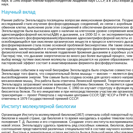
наук. В 1946 избран членом-корреспондентом Академии наук СССР, а в 1953 избран
наук.
Научный вклад
Ранние работы Энгельгардта посвящены вопросам иммунохимии ферментов. Поздне
исследований стало изучение фосфорсодержащих соединений, их связи с аэробным
обменом клетки, выяснение роли этих соединений в обеспечении физиологических ф
Энгельгардтом была высказана идея о наличии на клеточном уровне сопряжения м
аденозиндифосфорной кислоты(АДФ) и дыханием, а в 1930-32 гг. он эксперименталь
окислительного фосфорилирования(образование аденозинтрифосфорной кислоты из 
освобождающейся при окислении органических веществ в процессе клеточного дыха
фосфорилирования стала позже основной проблемой биоэнергетики. Им также описа
углеводов, заключающийся в отщеплении одноуглеродного фрагмента при превращени
физиологический механизм явления подавления брожения дыханием в аэробных усл
Пастера) тем, что дыхание энергетически во много раз более выгодный процесс, чем
выбор между путями окисления молекулы сахара решается на уровне образования г
пастеровский эффект состоит в инактивировании фермента фосфофруктокиназы.
Важнейшим событием в научной биографии Энгельгардта было открытие совместно с
Энгельгардт того факта, что сократительный белок мышцы — миозин — является ф
высвобождением энергии. Тем самым была создана основа для целого нового напра
механохимии мышц. Эта работа была отмечена Ленинской премией. Теоретические 
Энгельгардта затрагивают многие важнейшие проблемы биохимии. Он является одни
биологии и биофизической химии в России. С 1960 он изучает структуру и функции 
биосинтеза белков. По его инициативе и при непосредственном участии им организо
транскрипции — проект Ревертаза с научными центрами СССР, ГДР, ЧССР и ПНР в 70-
отмечены в 1979 Государственной премией СССР.
Институт молекулярной биологии
Организация Института молекулярной биологии(1957) отмечала собой поворотный пу
биологии в нашей стране, где биология в то время находилась в крайне тяжелом пол
положения Т. Д. Лысенко и его сторонников. Создание этого института воспринимал
новой эпохи. Энгельгардту удалось привлечь ряд способных химиков, биологов, физ
соотношение представителей различных специальностей в составе научного коллект
китов). Быстрые и значительные успехи института были в большой мере обусловлен