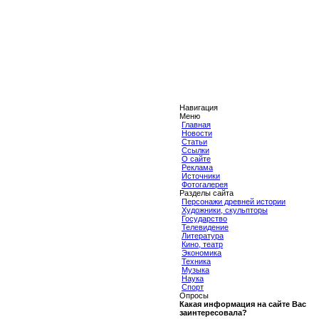
Навигация
Меню
Главная
Новости
Статьи
Ссылки
О сайте
Реклама
Источники
Фотогалерея
Разделы сайта
Персонажи древней истории
Художники, скульпторы
Государство
Телевидение
Литература
Кино, театр
Экономика
Техника
Музыка
Наука
Спорт
Опросы
Какая информация на сайте Вас
заинтересовала?