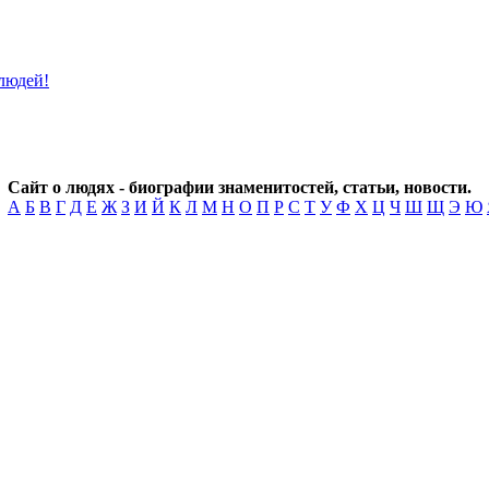
Сайт о людях - биографии знаменитостей, статьи, новости.
А
Б
В
Г
Д
Е
Ж
З
И
Й
К
Л
М
Н
О
П
Р
С
Т
У
Ф
Х
Ц
Ч
Ш
Щ
Э
Ю