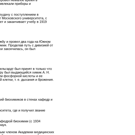
провел немалое время в
ривлекали приборы и
еудачу с поступлением в
т Московского университета, с
т и заканчивает учебу в 1919
жбу и провел два года на Южном
мии. Проделав путь с дивизией от
ки закончилась, он был
ельгардт был принят в только что
ору был выдающийся химик А. Н.
ли фосфорной кислоты и ее
клетки, т. е. дыхания и брожения.
ний биохимиков в стенах кафедр и
ситета, где и получил звание
кафедрой биохимии (с 1934
наук.
ьным членом Академии медицинских