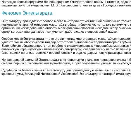
Награжден пятью орденами Ленина, орденом Отечественной войны II степени, орден
медалями, золотой медалью им. М. В. Ломоносова, отмечен двумя Государственными
Феномен Энгельгардта
Энгельгардту принадлежит особое место в истории отечественной биологии не только 
нескольких открытий мирового масштаба в области биохимии, не только потому, что
организации исследований в области молекулярной биологии и создал школу биохим
среди которых плеяда известных ученых, работающих в современной науке.
Особое место Энгельгардта — это его личность, многогранная, масштабная, парадок
удивительным образом сочетал дар естествоиспытателя-экспериментатора с глубин
Европейская образованность (он свободно владел основными европейскими языками,
английскую, французскую и итальянскую литературу) соединялась у него с истинно р
блестящими организаторскими способностями и редким даром популяризатора новых
Непреходящей заслугой Энгельгардта в истории науки стала его последовательная, 
смелая борьба с лысенковским мракобесием, с преследованием ученых за их убежд
Судьба была благосклонна к Энгельгардту: он прожил долгую жизнь, был счастлив в 
красоты и ума, Милицией Николаевной Любимовой-Энгельгардт, от которой имел дву