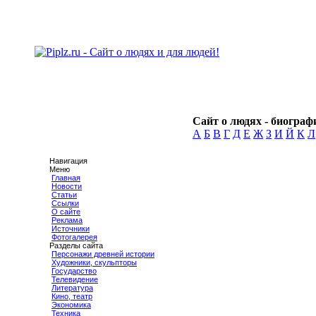
Сайт о людях - биографи
А
Б
В
Г
Д
Е
Ж
З
И
Й
К
Л
Навигация
Меню
Главная
Новости
Статьи
Ссылки
О сайте
Реклама
Источники
Фотогалерея
Разделы сайта
Персонажи древней истории
Художники, скульпторы
Государство
Телевидение
Литература
Кино, театр
Экономика
Техника