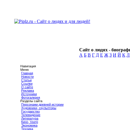
Сайт о людях - биографи
А
Б
В
Г
Д
Е
Ж
З
И
Й
К
Л
Навигация
Меню
Главная
Новости
Статьи
Ссылки
О сайте
Реклама
Источники
Фотогалерея
Разделы сайта
Персонажи древней истории
Художники, скульпторы
Государство
Телевидение
Литература
Кино, театр
Экономика
Техника