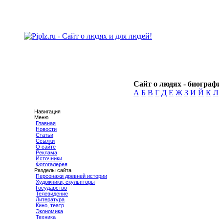
Сайт о людях - биографи
А
Б
В
Г
Д
Е
Ж
З
И
Й
К
Л
Навигация
Меню
Главная
Новости
Статьи
Ссылки
О сайте
Реклама
Источники
Фотогалерея
Разделы сайта
Персонажи древней истории
Художники, скульпторы
Государство
Телевидение
Литература
Кино, театр
Экономика
Техника