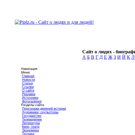
Сайт о людях - биографи
А
Б
В
Г
Д
Е
Ж
З
И
Й
К
Л
Навигация
Меню
Главная
Новости
Статьи
Ссылки
О сайте
Реклама
Источники
Фотогалерея
Разделы сайта
Персонажи древней истории
Художники, скульпторы
Государство
Телевидение
Литература
Кино, театр
Экономика
Техника