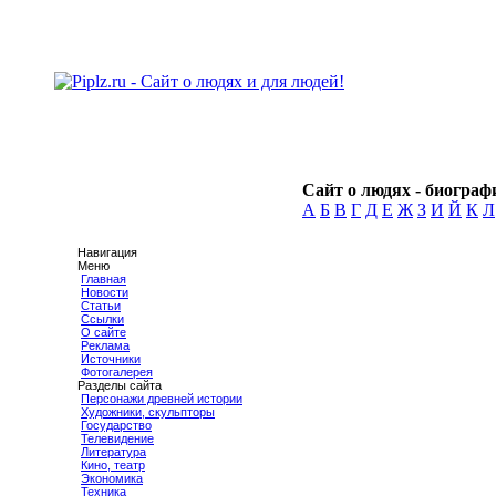
Сайт о людях - биографи
А
Б
В
Г
Д
Е
Ж
З
И
Й
К
Л
Навигация
Меню
Главная
Новости
Статьи
Ссылки
О сайте
Реклама
Источники
Фотогалерея
Разделы сайта
Персонажи древней истории
Художники, скульпторы
Государство
Телевидение
Литература
Кино, театр
Экономика
Техника