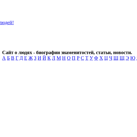
Сайт о людях - биографии знаменитостей, статьи, новости.
А
Б
В
Г
Д
Е
Ж
З
И
Й
К
Л
М
Н
О
П
Р
С
Т
У
Ф
Х
Ц
Ч
Ш
Щ
Э
Ю