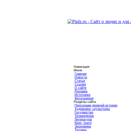
Навигация
Меню
Главная
Новости
Статьи
Ссылки
О сайте
Реклама
Источники
Фотогалерея
Разделы сайта
Персонажи древней истории
Художники, скульпторы
Государство
Телевидение
Литература
Кино, театр
Экономика
Техника