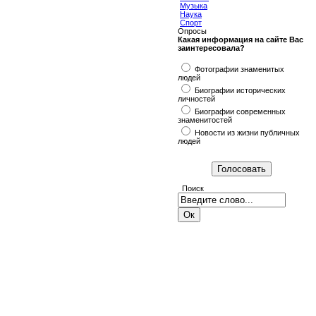
Музыка
Наука
Спорт
Опросы
Какая информация на сайте Вас
заинтересовала?
Фотографии знаменитых
людей
Биографии исторических
личностей
Биографии современных
знаменитостей
Новости из жизни публичных
людей
Поиск