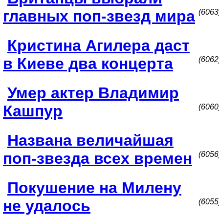
главных поп-звезд мира
(6063
Кристина Агилера даст
в Киеве два концерта
(6062
Умер актер Владимир
Кашпур
(6060
Названа величайшая
поп-звезда всех времен
(6056
Покушение на Милену
не удалось
(6055