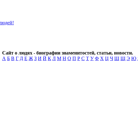
Сайт о людях - биографии знаменитостей, статьи, новости.
А
Б
В
Г
Д
Е
Ж
З
И
Й
К
Л
М
Н
О
П
Р
С
Т
У
Ф
Х
Ц
Ч
Ш
Щ
Э
Ю