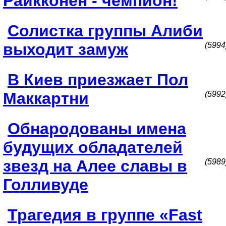
Райкконен - чемпион!
Солистка группы Алиби
выходит замуж
(5994
В Киев приезжает Пол
Маккартни
(5992
Обнародованы имена
будущих обладателей
звезд на Алее славы в
(5989
Голливуде
Трагедия в группе «Fast