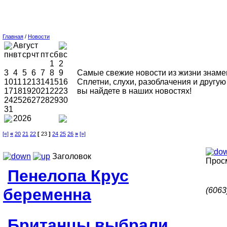
Главная
/
Новости
Август
пн
вт
ср
чт
пт
сб
вс
1
2
3
4
5
6
7
8
9
Самые свежие новости из жизни знаме
10
11
12
13
14
15
16
Сплетни, слухи, разоблачения и друг
17
18
19
20
21
22
23
вы найдете в наших новостях!
24
25
26
27
28
29
30
31
2026
[«]
«
20
21
22
[
23
]
24
25
26
»
[»]
Заголовок
Прос
Пенелопа Крус
беременна
(6063
Британцы выбрали