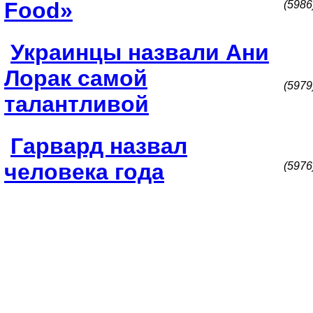
Food»
(5986
Украинцы назвали Ани
Лорак самой
(5979
талантливой
Гарвард назвал
человека года
(5976