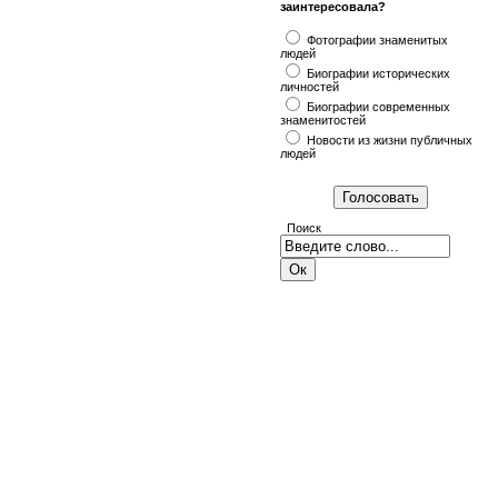
заинтересовала?
Фотографии знаменитых
людей
Биографии исторических
личностей
Биографии современных
знаменитостей
Новости из жизни публичных
людей
Поиск