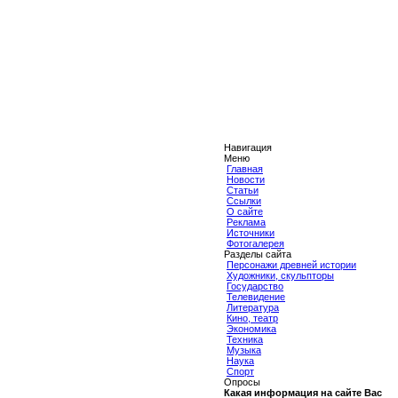
Навигация
Меню
Главная
Новости
Статьи
Ссылки
О сайте
Реклама
Источники
Фотогалерея
Разделы сайта
Персонажи древней истории
Художники, скульпторы
Государство
Телевидение
Литература
Кино, театр
Экономика
Техника
Музыка
Наука
Спорт
Опросы
Какая информация на сайте Вас