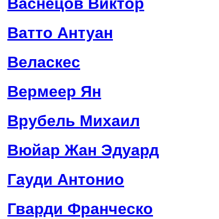
Васнецов Виктор
Ватто Антуан
Веласкес
Вермеер Ян
Врубель Михаил
Вюйар Жан Эдуард
Гауди Антонио
Гварди Франческо