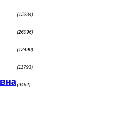
(15284)
(26096)
(12490)
(11793)
евна
(9462)