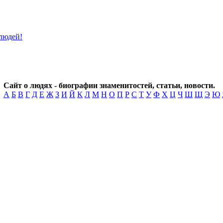
Сайт о людях - биографии знаменитостей, статьи, новости.
А
Б
В
Г
Д
Е
Ж
З
И
Й
К
Л
М
Н
О
П
Р
С
Т
У
Ф
Х
Ц
Ч
Ш
Щ
Э
Ю