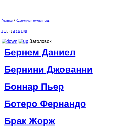
Главная
/
Художники, скульпторы
«
1
[
2
]
3
4
5
»
[»]
Заголовок
Бернем Даниел
Бернини Джованни
Боннар Пьер
Ботеро Фернандо
Брак Жорж