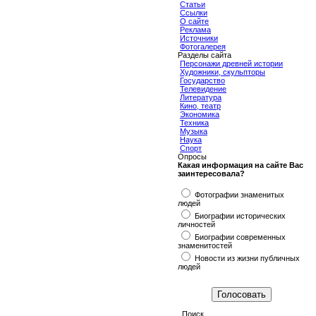
Статьи
Ссылки
О сайте
Реклама
Источники
Фотогалерея
Разделы сайта
Персонажи древней истории
Художники, скульпторы
Государство
Телевидение
Литература
Кино, театр
Экономика
Техника
Музыка
Наука
Спорт
Опросы
Какая информация на сайте Вас
заинтересовала?
Фотографии знаменитых
людей
Биографии исторических
личностей
Биографии современных
знаменитостей
Новости из жизни публичных
людей
Поиск