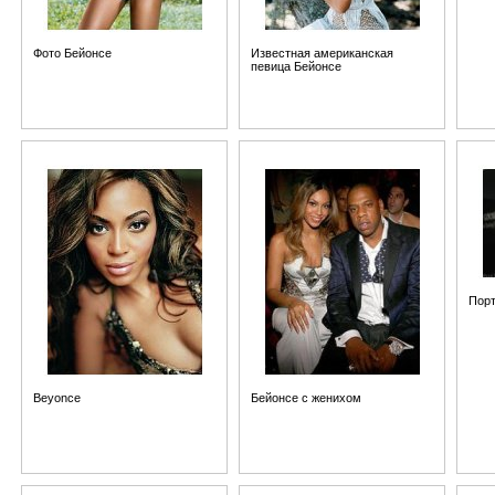
Фото Бейонсе
Известная американская
певица Бейонсе
Порт
Beyonce
Бейонсе с женихом