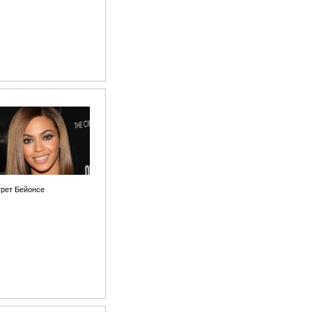
рет Бейонсе