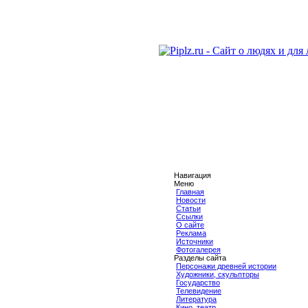
Навигация
Меню
Главная
Новости
Статьи
Ссылки
О сайте
Реклама
Источники
Фотогалерея
Разделы сайта
Персонажи древней истории
Художники, скульпторы
Государство
Телевидение
Литература
Кино, театр