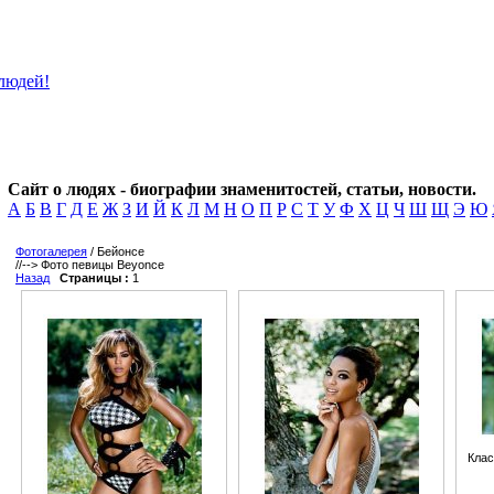
Сайт о людях - биографии знаменитостей, статьи, новости.
А
Б
В
Г
Д
Е
Ж
З
И
Й
К
Л
М
Н
О
П
Р
С
Т
У
Ф
Х
Ц
Ч
Ш
Щ
Э
Ю
Фотогалерея
/ Бейонсе
//-->
Фото певицы Beyonce
Назад
Страницы :
1
Клас