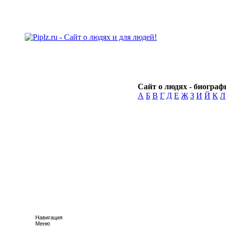
Сайт о людях - биографи
А
Б
В
Г
Д
Е
Ж
З
И
Й
К
Л
Навигация
Меню