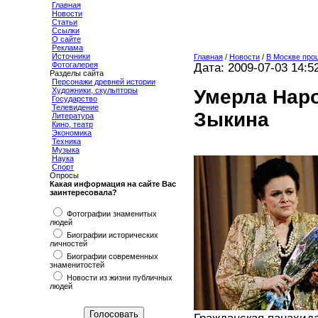
Главная
Новости
Статьи
Ссылки
О сайте
Реклама
Источники
Главная
/
Новости
/
В Москве про
Фотогалерея
Дата: 2009-07-03 14:5
Разделы сайта
Персонажи древней истории
Умерла Нар
Художники, скульпторы
Государство
Телевидение
Зыкина
Литература
Кино, театр
Экономика
Техника
Музыка
Наука
Спорт
Опросы
Какая информация на сайте Вас
заинтересовала?
Фотографии знаменитых
людей
Биографии исторических
личностей
Биографии современных
знаменитостей
Новости из жизни публичных
людей