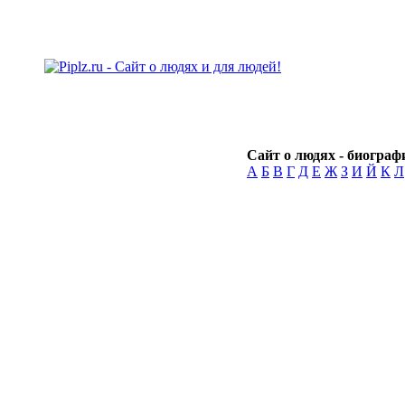
Сайт о людях - биографи
А
Б
В
Г
Д
Е
Ж
З
И
Й
К
Л