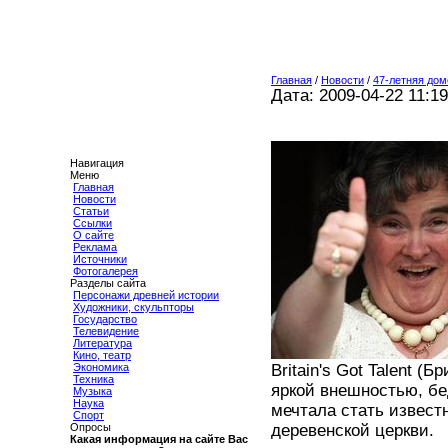
Главная
/
Новости
/
47-летняя дом
Дата: 2009-04-22 11:19
Навигация
Меню
Главная
Новости
Статьи
Ссылки
О сайте
Реклама
Источники
Фотогалерея
Разделы сайта
Персонажи древней истории
Художники, скульпторы
Государство
Телевидение
Литература
Кино, театр
Britain's Got Talent 
Экономика
Техника
яркой внешностью, бе
Музыка
Наука
мечтала стать извест
Спорт
деревенской церкви.
Опросы
Какая информация на сайте Вас