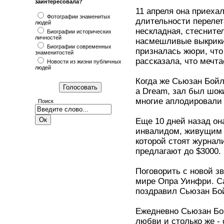
заинтересовала?
11 апреля она приехал
Фотографии знаменитых
длительности перелет
людей
нескладная, стесните
Биографии исторических
личностей
насмешливые выкрики
Биографии современных
призналась жюри, что
знаменитостей
рассказала, что мечта
Новости из жизни публичных
людей
Когда же Сьюзан Бойл
a Dream, зал был шок
многие аплодировали 
Поиск
Еще 10 дней назад он
инвалидом, живущим н
которой стоят журнал
предлагают до $3000.
Поговорить с новой з
мире Опра Уинфри. С
поздравил Сьюзан Бо
Ежедневно Сьюзан Бой
любви и столько же -