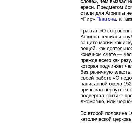
слове», чем вызвал н
ереси. Предметом бо
стали для Агриппы не
«Пир»
Платона
, а та
Трактат «О сокровенн
Агриппа решился опу
защите магии как иск
вещей, как деятельн
конечном счете — чел
прежде всего как рез
которая подчиняет че
безграничную власть,
своей работе «О недо
написанной около 15
призывал вернуться к
подвергал критике пр
лжемагию, или черно
Во второй половине 1
католической церковь