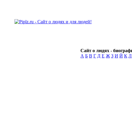
Сайт о людях - биографи
А
Б
В
Г
Д
Е
Ж
З
И
Й
К
Л