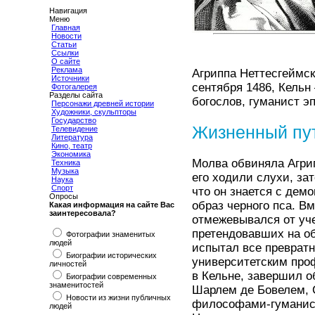
Навигация
Меню
Главная
Новости
Статьи
Ссылки
О сайте
Реклама
Агриппа Неттесгеймск
Источники
сентября 1486, Кельн
Фотогалерея
Разделы сайта
богослов, гуманист э
Персонажи древней истории
Художники, скульпторы
Государство
Жизненный пу
Телевидение
Литература
Кино, театр
Экономика
Молва обвиняла Агрип
Техника
Музыка
его ходили слухи, за
Наука
Спорт
что он знается с дем
Опросы
образ черного пса. В
Какая информация на сайте Вас
заинтересовала?
отмежевывался от уч
претендовавших на о
Фотографии знаменитых
людей
испытал все преврат
Биографии исторических
университетским про
личностей
в Кельне, завершил о
Биографии современных
знаменитостей
Шарлем де Бовелем,
Новости из жизни публичных
философами-гуманиста
людей