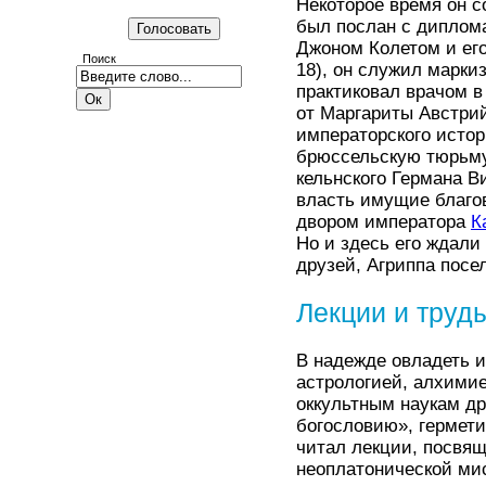
Некоторое время он с
был послан с диплома
Джоном Колетом и его
Поиск
18), он служил марки
практиковал врачом в
от Маргариты Австри
императорского истор
брюссельскую тюрьму 
кельнского Германа В
власть имущие благов
двором императора
К
Но и здесь его ждали
друзей, Агриппа посе
Лекции и труд
В надежде овладеть 
астрологией, алхимие
оккультным наукам д
богословию», гермети
читал лекции, посвя
неоплатонической ми