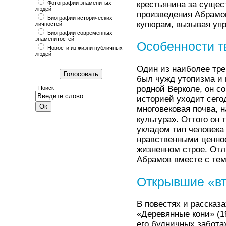
Фотографии знаменитых
крестьянина за сущес
людей
произведения Абрамо
Биографии исторических
купюрам, вызывая упр
личностей
Биографии современных
знаменитостей
Особенности т
Новости из жизни публичных
людей
Один из наиболее тр
был чужд утопизма и 
родной Верколе, он со
Поиск
историей уходит сегод
многовековая почва, 
культура». Оттого он
укладом тип человека
нравственными ценнос
жизненном строе. Отл
Абрамов вместе с тем
Открывшие «в
В повестях и рассказа
«Деревянные кони» (19
его будничных забота