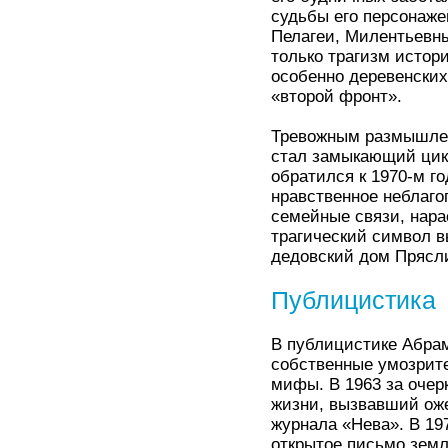
судьбы его персонаж
Пелагеи, Милентьевны
только трагизм истор
особенно деревенских
«второй фронт».
Тревожным размышлен
стал замыкающий цик
обратился к 1970-м г
нравственное неблаг
семейные связи, нара
трагический символ в
дедовский дом Прясл
Публицистика
В публицистике Абрам
собственные умозрит
мифы. В 1963 за очер
жизни, вызвавший оже
журнала «Нева». В 19
открытое письмо зем