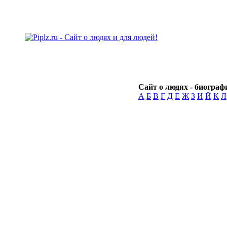
Сайт о людях - биографи
А
Б
В
Г
Д
Е
Ж
З
И
Й
К
Л