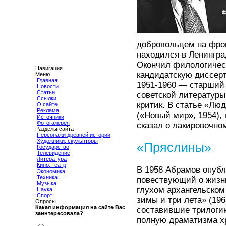
добровольцем на фрон
находился в Ленингра
Окончил филологическ
Навигация
кандидатскую диссер
Меню
Главная
1951-1960 — старший
Новости
Статьи
советской литературы
Ссылки
критик. В статье «Лю
О сайте
Реклама
(«Новый мир», 1954),
Источники
Фотогалерея
сказал о лакировочно
Разделы сайта
Персонажи древней истории
Художники, скульпторы
«Пряслины»
Государство
Телевидение
Литература
Кино, театр
В 1958 Абрамов опубл
Экономика
Техника
повествующий о жизни
Музыка
глухом архангельском
Наука
Спорт
зимы и три лета» (196
Опросы
Какая информация на сайте Вас
составившие трилоги
заинтересовала?
полную драматизма х