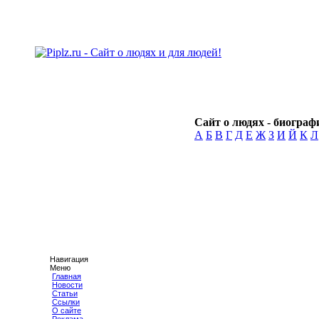
Сайт о людях - биографи
А
Б
В
Г
Д
Е
Ж
З
И
Й
К
Л
Навигация
Меню
Главная
Новости
Статьи
Ссылки
О сайте